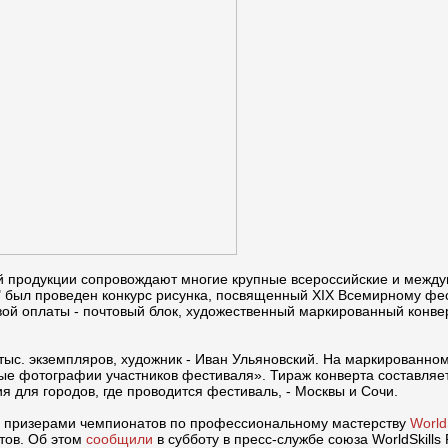
ой продукции сопровождают многие крупные всероссийские и меж
а" был проведен конкурс рисунка, посвященный XIX Всемирному фе
ой оплаты - почтовый блок, художественный маркированный конвер
0 тыс. экземпляров, художник - Иван Ульяновский. На маркирован
ые фотографии участников фестиваля». Тираж конверта составляет
 для городов, где проводится фестиваль, - Москвы и Сочи.
е призерами чемпионатов по профессиональному мастерству
World
тов. Об этом
сообщили
в субботу в пресс-службе союза WorldSkill