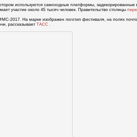
котором используются самоходные платформы, задекорированные в
мает участие около 45 тысяч человек. Правительство столицы
пер
ВФМС-2017. На марке изображен логотип фестиваля, на полях почт
очи, рассказывает
ТАСС
.