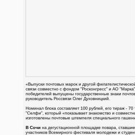
«Выпуски почтовых марок и другой филателистическ
связи совместно с фондом "Росконгресс" и АО "Марк
победителей выпущены государственные знаки почтов
руководитель Россвязи Олег Духовницкий.
Номинал блока составляет 100 рублей, его тираж - 7
"Селфи", который «показывает знакомство и совместн
изготовлены почтовые штемпеля специального гашения
В Сочи
на дегустационной площадке повара, ставши
участников Всемирного фестиваля молодежи и студен