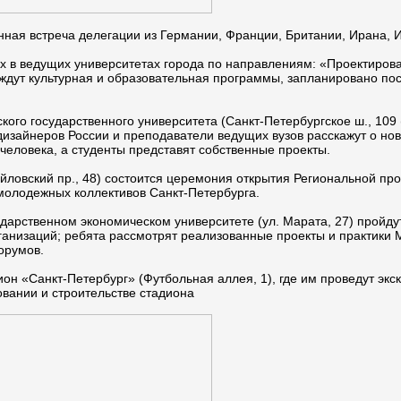
ная встреча делегации из Германии, Франции, Британии, Ирана, 
ях в ведущих университетах города по направлениям: «Проектирова
дут культурная и образовательная программы, запланировано по
гского государственного университета (Санкт-Петербургское ш., 10
дизайнеров России и преподаватели ведущих вузов расскажут о нов
человека, а студенты представят собственные проекты.
айловский пр., 48) состоится церемония открытия Региональной п
 молодежных коллективов Санкт-Петербурга.
осударственном экономическом университете (ул. Марата, 27) прой
анизаций; ребята рассмотрят реализованные проекты и практики 
орумов.
ион «Санкт-Петербург» (Футбольная аллея, 1), где им проведут экс
вании и строительстве стадиона