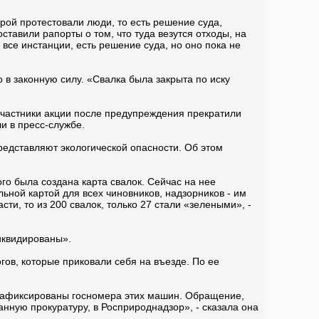
торой протестовали люди, то есть решение суда,
ставили рапорты о том, что туда везутся отходы, на
все инстанции, есть решение суда, но оно пока не
 в законную силу. «Свалка была закрыта по иску
 участники акции после предупреждения прекратили
и в пресс-службе.
редставляют экологической опасности. Об этом
о была создана карта свалок. Сейчас на нее
льной картой для всех чиновников, надзорников - им
сти, то из 200 свалок, только 27 стали «зелеными», -
ликвидированы».
гов, которые приковали себя на въезде. По ее
и зафиксированы госномера этих машин. Обращение,
нную прокуратуру, в Росприроднадзор», - сказала она