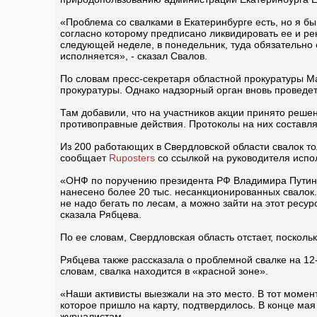
«Проблема со свалками в Екатеринбурге есть, но я бы 
согласно которому предписано ликвидировать ее и рек
следующей неделе, в понедельник, туда обязательно е
исполняется», - сказал Свалов.
По словам пресс-секретаря областной прокуратуры Ма
прокуратуры. Однако надзорный орган вновь проведет 
Там добавили, что на участников акции принято реше
противоправные действия. Протоколы на них составля
Из 200 работающих в Свердловской области свалок то
сообщает
Ruposters
со ссылкой на руководителя исп
«ОНФ по поручению президента РФ Владимира Путина 
нанесено более 20 тыс. несанкционированных свалок. 
не надо бегать по лесам, а можно зайти на этот ресурс
сказала Рябцева.
По ее словам, Свердловская область отстает, посколь
Рябцева также рассказала о проблемной свалке на 12-
словам, свалка находится в «красной зоне».
«Наши активисты выезжали на это место. В тот момен
которое пришло на карту, подтвердилось. В конце ма
журналистам.