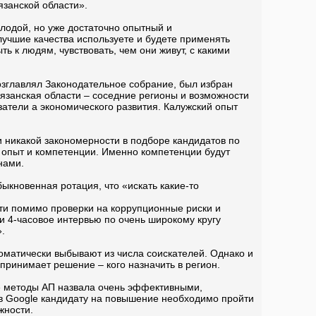
язанской области».
лодой, но уже достаточно опытный и
лучшие качества используете и будете применять
ь к людям, чувствовать, чем они живут, с какими
озглавлял Законодательное собрание, был избран
Рязанская области – соседние регионы и возможности
затели а экономического развития. Калужский опыт
и никакой закономерности в подборе кандидатов по
, опыт и компетенции. Именно компетенции будут
нами.
обыкновенная ротация, что «искать какие-то
ти помимо проверки на коррупционные риски и
 и 4-часовое интервью по очень широкому кругу
».
томатически выбывают из числа соискателей. Однако и
 принимает решение – кого назначить в регион.
ые методы АП назвала очень эффективными,
 в Google кандидату на повышение необходимо пройти
жности.