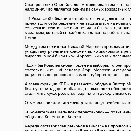
Свое решение Олег Ковалев мотивировал тем, что не 
напомнил, что является одним из самых возрастных гл
- В Рязанской области я отработал почти девять лет,
принял для себя решение - не выдвигаться на новый 
серьезные позитивные изменения, я бы сказал, кард
механизм, который способен качественно работать на
Путин.
Между тем политолог Николай Миронов прокомменти
уладил внутриэлитные конфликты, но экономика в рег
выросла, в ней были низкий уровень жизни и пессими
«Если бы Ковалев снова пошел на выборы, то они про
составил нынешний сенатор Игорь Морозов, и федера
рациональное решение о замене губернатора», — рас
А глава фракции КПРФ в рязанской облдуме Виктор Ма
благоустроить дороги области, не выполнил обещание
стали жить хуже, реальная зарплата и доход снижаютс
Отметим при этом, что эксперты не ищут особенных в
«Окончательная цель всех перестановок — повышение
общества Константин Костин.
Череда отставок глав регионов началась на прошлой
день в отставку подал глава Бурятии Вячеслав Нагов