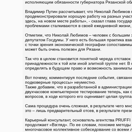
исполняющим обязанности губернатора Рязанской обла
Владимир Путин рассчитывает, что Николай Любимов 
продемонстрировали хорошую работу на разных участка
здесь, на новом месте работы», - сказал глава госуда
проблемами сталкиваются в своей ежедневной жизни,
Отметим, что Николай Любимов – человек с большим 
депутатом Госдумы. У него есть большая практика вз
с точки зрения экономической географии сопоставимы,
может быть очень полезен для Рязани.
Так что в целом становится понятной череда отставо
принадлежности к той или иной элитной группе нет. 
определять в будущем право и возможность заниматьс
Вот почему, комментируя последние события, связанн
подковерные процессы» неуместно.
Также добавим, что в разработанной в администраци
двухчасовое компьютерное тестирование теперь, как
вопросов, в ходе которого его оценивает целая групп
Сама процедура очень сложная, в результате чего мн
это – лишь предварительный отсев, в результате през
Карьерный консультант, основатель агентства PRUFF
продолжает «Взгляд». По ее словам, похожие методы
многочасовое коллективное собеседование со всеми 