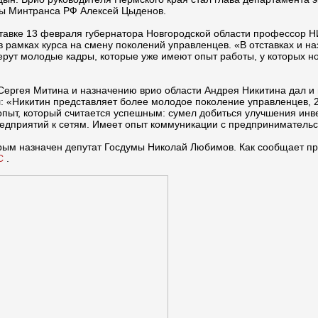
авы Минтранса РФ Алексей Цыденов.
ставке 13 февраля губернатора Новгородской области профессор Н
 рамках курса на смену поколений управленцев. «В отставках и на
ерут молодые кадры, которые уже имеют опыт работы, у которых н
 Сергея Митина и назначению врио области Андрея Никитина дал 
: «Никитин представляет более молодое поколение управленцев, 25-
ыт, который считается успешным: сумел добиться улучшения инве
едприятий к сетям. Имеет опыт коммуникации с предпринимательс
торым назначен депутат Госдумы Николай Любимов. Как сообщает п
С
.