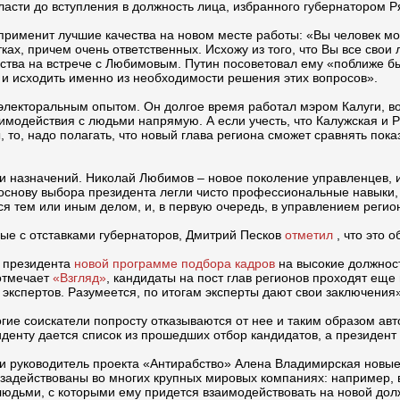
сти до вступления в должность лица, избранного губернатором Р
применит лучшие качества на новом месте работы: «Вы человек мо
х, причем очень ответственных. Исхожу из того, что Вы все свои 
рства на встрече с Любимовым. Путин посоветовал ему «поближе быт
 и исходить именно из необходимости решения этих вопросов».
электоральным опытом. Он долгое время работал мэром Калуги, в
аимодействия с людьми напрямую. А если учесть, что Калужская и 
 то, надо полагать, что новый глава региона сможет сравнять пока
к и назначений. Николай Любимов – новое поколение управленцев, 
В основу выбора президента легли чисто профессиональные навыки
я тем или иным делом, и, в первую очередь, в управлением регио
ые с отставками губернаторов, Дмитрий Песков
отметил
, что это 
и президента
новой программе подбора кадров
на высокие должнос
 отмечает
«Взгляд»
, кандидаты на пост глав регионов проходят еще
а экспертов. Разумеется, по итогам эксперты дают свои заключения
огие соискатели попросту отказываются от нее и таким образом ав
иденту дается список из прошедших отбор кандидатов, а президент
I и руководитель проекта «Антирабство» Алена Владимирская нов
 задействованы во многих крупных мировых компаниях: например,
людьми, с которыми ему придется взаимодействовать на новой дол