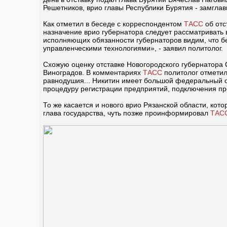
Решетников, врио главы Республики Бурятия - замгл
Как отметил в беседе с корреспондентом
ТАСС
об от
назначение врио губернатора следует рассматривать в
исполняющих обязанности губернаторов видим, что б
управленческими технологиями», - заявил политолог.
Схожую оценку отставке Новогородского губернатора
Виноградов. В комментариях
ТАСС
политолог отметил
равнодушия... Никитин имеет большой федеральный оп
процедуру регистрации предприятий, подключения пр
То же касается и нового врио Рязанской области, ко
глава государства, чуть позже проинформировал
ТАС