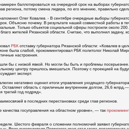
намерен баллотироваться на очередной срок на выборах губернатор
ав региона, потому смена лидера, по его мнению, правильно сдела
 - напомнил Олег Ковалев. - В сентябре очередные выборы губерна
срок. Объясню почему. В результате нашей совместной работы в те
инальные. Только объектов социальной сферы построили около 2
 благо жителей Рязанской области. Считаю, что выполнил задачу,
ровал
РБК
отставку губернатора Рязанской области: «Ковалев в це
ионе была слабой, прокомментировал РБК политолог Николай Миро
стичные настроения.
шли бы с низкой явкой. Но могли бы быть и проблемы посерьезнее
льному центру пришлось вмешаться. Поэтому с проекцией на буд
суждает эксперт.
люгин негативно оценил итоги управления уходящего губернатора
. Оставляет область с приличным внутренним долгом, 26,6 млрд,—
я третий год подряд».
заимосвязей в последних перестановках среди глав регионов.
 качества госуправления на областном уровне», — так
прокоммен
 неделе. Шестого февраля о сложении полномочий заявил губернат
ицын. Врио руководителя Пермского края стал глава департамента