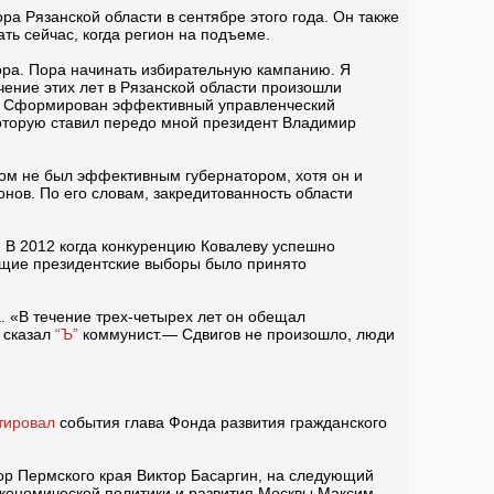
а Рязанской области в сентябре этого года. Он также
ть сейчас, когда регион на подъеме.
тора. Пора начинать избирательную кампанию. Я
чение этих лет в Рязанской области произошли
00. Сформирован эффективный управленческий
 которую ставил передо мной президент Владимир
лом не был эффективным губернатором, хотя он и
нов. По его словам, закредитованность области
. В 2012 когда конкуренцию Ковалеву успешно
ущие президентские выборы было принято
. «В течение трех-четырех лет он обещал
 сказал
“Ъ”
коммунист.— Сдвигов не произошло, люди
тировал
события глава Фонда развития гражданского
ор Пермского края Виктор Басаргин, на следующий
 экономической политики и развития Москвы Максим