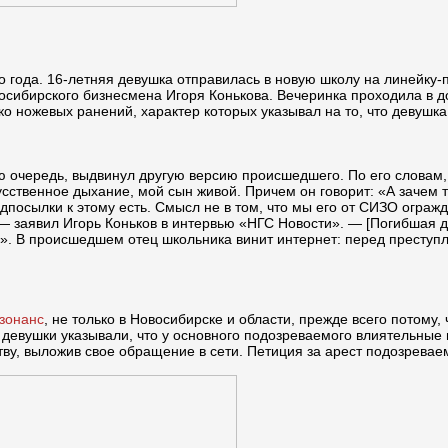
о года. 16-летняя девушка отправилась в новую школу на линейку-
восибирского бизнесмена Игоря Конькова. Вечеринка проходила в 
о ножевых ранений, характер которых указывал на то, что девушка
ою очередь, выдвинул другую версию происшедшего. По его словам,
сственное дыхание, мой сын живой. Причем он говорит: «А зачем ты
дпосылки к этому есть. Смысл не в том, что мы его от СИЗО огражд
, — заявил Игорь Коньков в интервью «НГС Новости». — [Погибшая д
». В происшедшем отец школьника винит интернет: перед преступ
зонанс
, не только в Новосибирске и области, прежде всего потому
евушки указывали, что у основного подозреваемого влиятельные и
у, выложив свое обращение в сети. Петиция за арест подозреваем