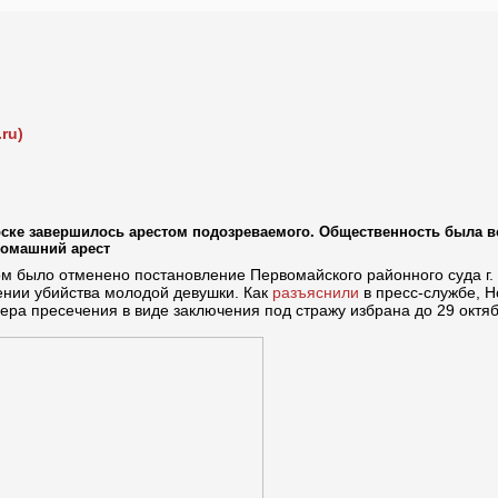
ru)
ске завершилось арестом подозреваемого. Общественность была во
домашний арест
ом было отменено постановление Первомайского районного суда г
ении убийства молодой девушки. Как
разъяснили
в пресс-службе, 
 мера пресечения в виде заключения под стражу избрана до 29 октяб