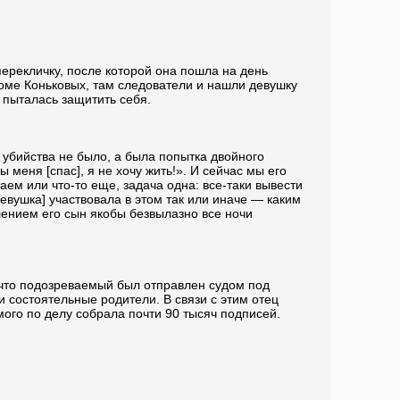
перекличку, после которой она пошла на день
доме Коньковых, там следователи и нашли девушку
 пыталась защитить себя.
 убийства не было, а была попытка двойного
 меня [спас], я не хочу жить!». И сейчас мы его
аем или что-то еще, задача одна: все-таки вывести
евушка] участвовала в этом так или иначе — каким
лением его сын якобы безвылазно все ночи
, что подозреваемый был отправлен судом под
 состоятельные родители. В связи с этим отец
ого по делу собрала почти 90 тысяч подписей.