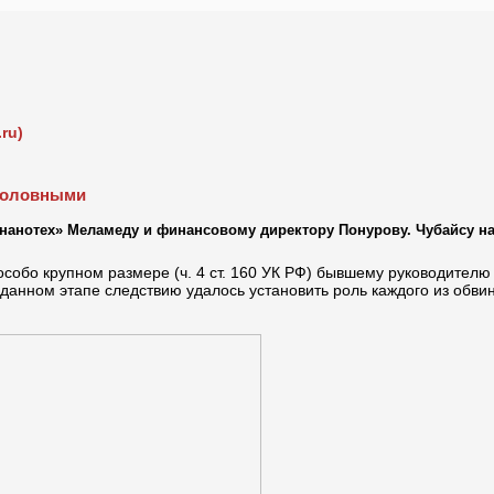
ru)
уголовными
нанотех» Меламеду и финансовому директору Понурову. Чубайсу на
 особо крупном размере (ч. 4 ст. 160 УК РФ) бывшему руководите
 данном этапе следствию удалось установить роль каждого из обви