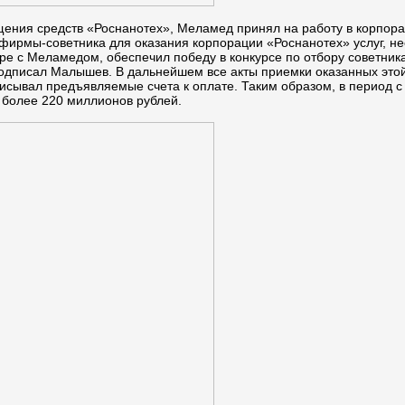
ищения средств «Роснанотех», Меламед принял на работу в корпо
ирмы-советника для оказания корпорации «Роснанотех» услуг, нео
воре с Меламедом, обеспечил победу в конкурсе по отбору советни
ь подписал Малышев. В дальнейшем все акты приемки оказанных эт
сывал предъявляемые счета к оплате. Таким образом, в период с
 более 220 миллионов рублей.