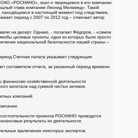
ей ОАО «РОСНАНО», знал о творящемся в его компании
прошлый глава компании Леонид Меламед». Такой
, находящимся в настоящий момент под следствием,
жает период с 2007 по 2012 год – отмечает автор
влю на десерт. Однако, - полагает Фёдоров, - «самое
 якобы целевые проекты, одни из которых были просто
еспечение национальной безопасности нашей страны –
ериод Счетная палата указывает следующие:
т составители отчета, за указанный период времени
ты финансово-хозяйственной деятельности
ого капитала над суммой чистых активов.
ектных компаний.
омпании.
 несостоятельности проектов РОСНАНО проводится
инансовые результаты их деятельности.
ательные заключения некоторых экспертов.