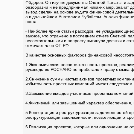
Фёдоров. Он изучил документы Счетной Палаты, и за
безобразии и не предпринимал никаких мер, значит д
вывод сделан на основе аудита финансовой деятель
а в дальнейшем Анатолием Чубайсом. Анализ финансо
поста.
«Наиболее яркие статьи расходов, не укладывающиеся
важное, что отражено в последнем отчете Счетной па
несостоятельными и попросту вытянули десятки и сот
отмечает член ОП РФ.
В качестве основных факторов финансовой несостоя
1.Экономическая несостоятельность проектов, реали
руководство РОСНАНО не прибегало к праву отзыва ф
2.Снижение суммы чистых активов проектных компани
избыточность проектных компаний имеют следствием 
3.Завышение вкладов участников проектных компаний 
4.Фиктивный или завышенный характер обеспечения,
5.Конвертация и реструктуризация задолженностей п
реструктуризация задолженности, позволяющая отсро
6.Реализация проектов, которые или однозначно не о