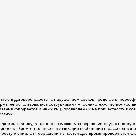
енные в договоре работы, с нарушением сроков представил перео
рмы не использовалась сотрудниками «Роснанотех», что полность
ивания фигурантов и иных лиц, проверяемых на причастность к со
ертизы.
ств за границу, а также о возможном совершении других преступ
полом. Кроме того, после публикации сообщений о расследовании 
реступлений. Эти обращения в настоящее время проверяются сл