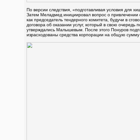
По версии следствия, «подготавливая условия для х
Затем Меладмед инициировал вопрос о привлечении ф
как председатель тендерного комитета, будучи в сго
договора об оказании услуг, который в свою очеред
утверждались Малышевым. После этого Понуров подпи
израсходованы средства корпорации на общую сумму