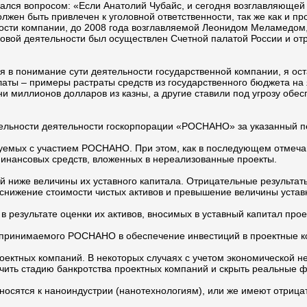
дался вопросом: «Если Анатолий Чубайс, и сегодня возглавляющ
олжен быть привлечен к уголовной ответственности, так же как и 
ности компании, до 2008 года возглавляемой Леонидом Меламедом
вой деятельности был осуществлен Счетной палатой России и отра
 в понимание сути деятельности государственной компании, я оста
латы – примеры растраты средств из государственного бюджета на
ни миллионов долларов из казны, а другие ставили под угрозу об
тельности деятельности госкорпорации «РОСНАНО» за указанный п
зуемых с участием РОСНАНО. При этом, как в последующем отмечаю
инансовых средств, вложенных в нереализованные проекты.
й ниже величины их уставного капитала. Отрицательные результа
снижение стоимости чистых активов и превышение величины уставн
в результате оценки их активов, вносимых в уставный капитал про
 принимаемого РОСНАНО в обеспечение инвестиций в проектные к
роектных компаний. В некоторых случаях с учетом экономической
чить стадию банкротства проектных компаний и скрыть реальные ф
тносятся к наноиндустрии (нанотехнологиям), или же имеют отриц