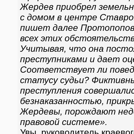
Жердев приобрел земельн
с домом в центре Ставроп
пишет далее Протопопова,
всех этих обстоятельств
Учитывая, что она постоя
преступниками и дает оц
Соответствует ли повед
статусу судьи? Фиктивн
преступления совершалис
безнаказанностью, прикры
Жердевы, порождают недо
правовой системе».
Увы, руководитель краево