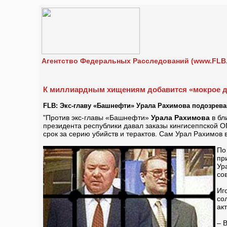
Агентство Федеральных Расследований (www.FLB.
К миллиардным хищениям добавится «мокрое 
FLB: Экс-главу «Башнефти» Урала Рахимова подозрева
"Против экс-главы «Башнефти»
Урала Рахимова
в бл
президента республики давал заказы кингисеппской 
срок за серию убийств и терактов. Сам Урал Рахимов 
По
пр
Ур
со
Иг
со
ак
– 