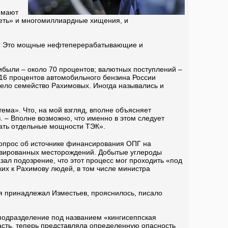
имают
треть» и многомиллиардные хищения, и
в. Это мощные нефтеперерабатывающие и
были – около 70 процентов; валютных поступлений –
16 процентов автомобильного бензина России
дело семейство Рахимовых. Иногда назывались и
ема». Что, на мой взгляд, вполне объясняет
. – Вполне возможно, что именно в этом следует
вать отдельные мощности ТЭК».
опрос об источнике финансирования ОПГ на
ервированных месторождений. Добытые углероды
ал подозрение, что этот процесс мог проходить «под
их к Рахимову людей, в том числе министра
ия принадлежал Изместьев, прояснилось, писало
 подразделение под названием «кингисеппская
ласть, теперь представляла определенную опасность