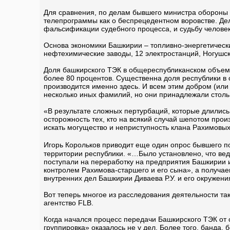
Для сравнения, по делам бывшего министра обороны 
телепрограммы как о беспрецедентном воровстве. Дел
фальсификации судебного процесса, и судьбу челове
Основа экономики Башкирии – топливно-энергетическ
нефтехимические заводы, 12 электростанций, Ногушс
Доля башкирского ТЭК в общереспубликанском объеме
более 80 процентов. Существенна доля республики в
производится именно здесь. И всем этим добром (или
несколько иных фамилий, но они принадлежали столь
«В результате сложных пертурбаций, которые длились 
осторожность тех, кто на всякий случай шепотом прои
искать могущество и неприступность клана Рахимовы
Игорь Корольков приводит еще один опрос бывшего 
территории республики. «…Было установлено, что ве
поступали на переработку на предприятия Башкирии 
контролем Рахимова-старшего и его сына», а получае
внутренних дел Башкирии Диваева Р.У. и его окружени
Вот теперь многое из расследования деятельности та
агентство FLB.
Когда начался процесс передачи Башкирского ТЭК от
группировка» оказалось не у дел. Более того, банда,