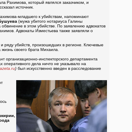
ала Рахимова, который являлся заказчиком, и
ссказал источник.
 Рахимова-младшего к убийствам, напоминают
Бушуева
(мужа убитого нотариуса Галины
а обвинение в этом убийстве. По заявлению адвокатов
Рахимов. Адвокаты Изместьева также заявляли о
 и ряду убийств, произошедших в регионе. Ключевые
а жизнь своего брата Михаила.
ант организационно-инспекторского департамента
х оперативного дела ничто не указывало на
azeta.ru
)
был искусственно введен в расследование
от
лось
шкирии,
арода