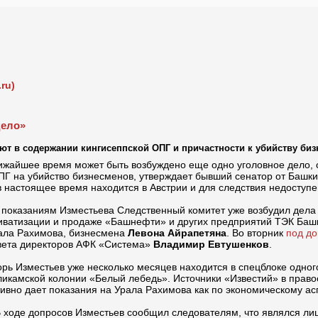
ru)
дело»
ют в содержании кингисеппской ОПГ и причастности к убийству би
ижайшее время может быть возбуждено еще одно уголовное дело,
ОПГ на убийство бизнесменов, утверждает бывший сенатор от Башк
в настоящее время находится в Австрии и для следствия недоступе
 показаниям Изместьева Следственный комитет уже возбудил дела 
иватизации и продаже «Башнефти» и других предприятий ТЭК Башк
ала Рахимова, бизнесмена
Левона Айрапетяна
. Во вторник
под д
вета директоров АФК «Система»
Владимир Евтушенков
.
орь Изместьев уже несколько месяцев находится в спецблоке одног
ликамской колонии «Белый лебедь». Источники «Известий» в право
тивно дает показания на Урала Рахимова как по экономическому асп
В ходе допросов Изместьев сообщил следователям, что являлся лиш