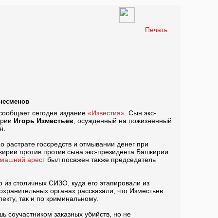
Печать
знесменов
 сообщает сегодня издание
«Известия»
. Сын экс-
ирии
Игорь Изместьев
, осужденный на пожизненный
н.
о растрате госсредств и отмывании денег при
ирии против против сына экс-президента Башкирии
омашний арест
был посажен также председатель
о из столичных СИЗО, куда его этапировали из
охранительных органах рассказали, что Изместьев
екту, так и по криминальному.
ь соучастником заказных убийств, но не