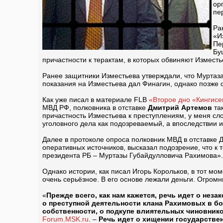
ор
пе
Ра
«И
Пе
Бу
причастности к терактам, в которых обвиняют Изместь
Ранее защитники Изместьева утверждали, что Муртаза
показания на Изместьева дал Финагин, однако позже о
Как уже писал в материале FLB
«Второе дно «Кингис
МВД РФ, полковника в отставке
Дмитрий Артемов
так
причастность Изместьева к преступлениям, у меня сл
уголовного дела как подозреваемый, а впоследствии 
Далее в протоколе опроса полковник МВД в отставке
оперативных источников, высказал подозрение, что к
президента РБ – Муртазы Губайдулловича Рахимова».
Однако истории, как писал Игорь Корольков, в тот мо
очень серьёзное. В его основе лежали деньги. Огромн
«
Прежде всего, как нам кажется, речь идет о нез
о преступной деятельности клана Рахимовых в бор
собственности, о подкупе влиятельных чиновник
Forum.MSK.ru
. –
Речь идет о хищении государстве