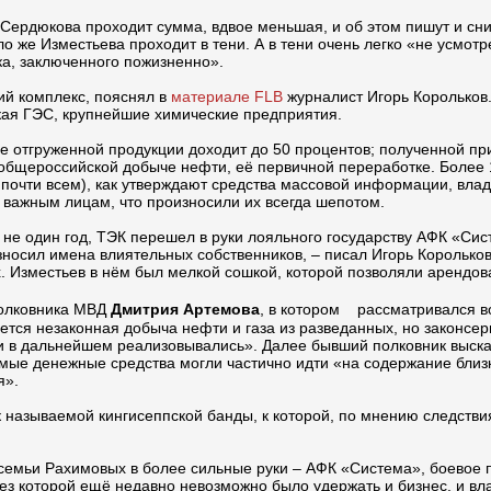
Сердюкова проходит сумма, вдвое меньшая, и об этом пишут и сн
о же Изместьева проходит в тени. А в тени очень легко «не усмо
ка, заключенного пожизненно».
ий комплекс, пояснял в
материале FLB
журналист Игорь Королько
кая ГЭС, крупнейшие химические предприятия.
 отгруженной продукции доходит до 50 процентов; полученной при
 общероссийской добыче нефти, её первичной переработке. Более 
 почти всем), как утверждают средства массовой информации, вла
 важным лицам, что произносили их всегда шепотом.
не один год, ТЭК перешел в руки лояльного государству АФК «Сист
зносил имена влиятельных собственников, – писал Игорь Корольков
х. Изместьев в нём был мелкой сошкой, которой позволяли арендо
полковника МВД
Дмитрия Артемова
, в котором рассматривался в
дется незаконная добыча нефти и газа из разведанных, но законс
и в дальнейшем реализовывались». Далее бывший полковник высказ
мые денежные средства могли частично идти «на содержание близк
я».
к называемой кингисеппской банды, к которой, по мнению следств
 семьи Рахимовых в более сильные руки – АФК «Система», боевое
 без которой ещё недавно невозможно было удержать и бизнес, и в