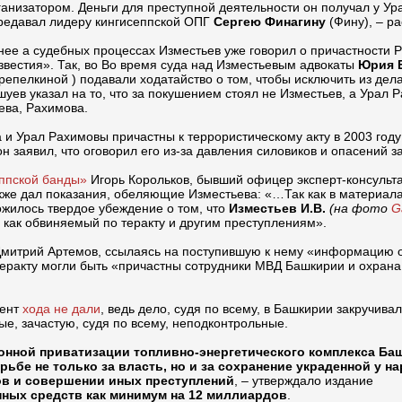
ганизатором. Деньги для преступной деятельности он получал у Ур
редавал лидеру кингисеппской ОПГ
Сергею Финагину
(Фину), – ра
нее а судебных процессах Изместьев уже говорил о причастности
звестия». Так, во Во время суда над Изместьевым адвокаты
Юрия 
репелкиной ) подавали ходатайство о том, чтобы исключить из дел
шуев указал на то, что за покушением стоял не Изместьев, а Урал 
ева, Рахимова.
 и Урал Рахимовы причастны к террористическому акту в 2003 году
н заявил, что оговорил его из-за давления силовиков и опасений з
еппской банды»
Игорь Корольков, бывший офицер эксперт-консульт
же дал показания, обеляющие Изместьева: «…Так как в материала
ожилось твердое убеждение о том, что
Изместьев И.В.
(на фото
G
и как обвиняемый по теракту и другим преступлениям».
 Дмитрий Артемов, ссылаясь на поступившую к нему «информацию 
 теракту могли быть «причастны сотрудники МВД Башкирии и охрана
мент
хода не дали
, ведь дело, судя по всему, в Башкирии закручива
ые, зачастую, судя по всему, неподконтрольные.
аконной приватизации топливно-энергетического комплекса Ба
ьбе не только за власть, но и за сохранение украденной у н
ов и совершении иных преступлений
, – утверждало издание
нных средств как минимум на 12 миллиардов
.