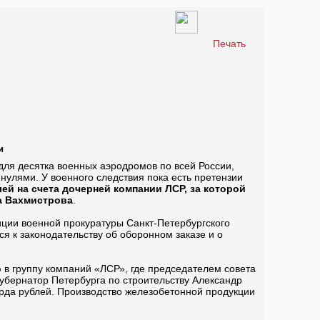
Печать
и
для десятка военных аэродромов по всей России,
улями. У военного следствия пока есть претензии
ей на счета дочерней компании ЛСР, за которой
а Вахмистрова
.
ции военной прокуратуры Санкт-Петербургского
я к законодательству об оборонном заказе и о
в группу компаний «ЛСР», где председателем совета
убернатор Петербурга по строительству Александр
да рублей. Производство железобетонной продукции