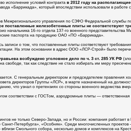
 во исполнение условий контракта
в 2012 году на располагающи
авода «Баррикада», который впоследствии использовали в работе 
ов Межрегионального управления по СЗФО Федеральной службы по
се поставленные железобетонные плиты не соответствуют т
рио начальника 16-го отдела 137-го военного представительства
ческие паспорта на продукцию ОАО «ПО «Баррикада».
ь записи о том, что поставленные плиты соответствуют требовани
уатации. На этом основании в адрес ООО «ЛСР-Строй» было переч
авьева возбуждено уголовное дело по ч. 3 ст. 285 УК РФ
(зло
 свободе, так как следствие не стало избирать им меру пресечени
ается. С генеральным директором и председателем правления х
ь совета директоров Группы «ЛСР», в марте назначенный на должно
нию, что узнал о претензиях со стороны военного ведомства вчера
рогом соответствии с ГОСТом, аэродромные плиты — ответственная
гов не только Северо-Запада, но и России: компания работает в М
 Санкт-Петербурга», «Особняк». Среди многочисленных проектов 
вблизи Смольного собора, несколько домов и комплексов на Крест