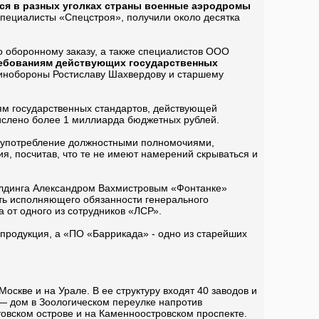
еся в разных уголках страны военные аэродромы
специалисты «Спецстроя», получили около десятка
 оборонному заказу, а также специалистов ООО
ребованиям действующих государственных
 Минобороны Ростиславу Шахвердову и старшему
ям государственных стандартов, действующей
ислено более 1 миллиарда бюджетных рублей.
употребление должностными полномочиями,
я, посчитав, что те не имеют намерений скрываться и
олдинга Александром Вахмистровым «Фонтанке»
сть исполняющего обязанности генерального
 от одного из сотрудников «ЛСР».
 продукция, а «ПО «Баррикада» - одно из старейших
оскве и на Урале. В ее структуру входят 40 заводов и
— дом в Зоологическом переулке напротив
овском острове и на Каменноостровском проспекте.