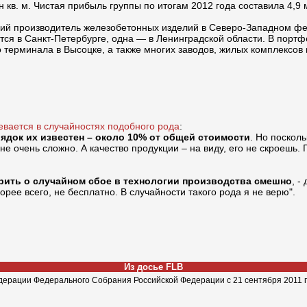
кв. м. Чистая прибыль группы по итогам 2012 года составила 4,9 
ий производитель железобетонных изделий в Северо-Западном фе
ся в Санкт-Петербурге, одна — в Ленинградской области. В порт
терминала в Высоцке, а также многих заводов, жилых комплексов 
евается в случайностях подобного рода
:
рядок их известен – около 10% от общей стоимости
. Но поскол
не очень сложно. А качество продукции – на виду, его не скроешь
орить о случайном сбое в технологии производства смешно
, -
рее всего, не бесплатно. В случайности такого рода я не верю".
Из досье FLB
дерации Федерального Собрания Российской Федерации с 21 сентября 2011 г