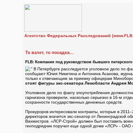
Агентство Федеральных Расследований (www.FLB.
То взлет, то посадка…
FLB: Компания под руководством бывшего питерского
"
В Петербурге расследуется уголовное дело по фак
сообщают Юлия Никитина и Антонина Асанова, журнал
только к отвечающим за приемку офицерам Миноборо
стоят фигуры экс-сенатора Ленобласти Андрея М
Уголовное дело по факту злоупотребления должностн
гарнизона проверили, насколько серьезно в 16-м отде
сохранности государственных денежных средств.
Прокуроров интересовали контракты, которые в 2011
директоров значится экс-сенатор от Ленинградской о
Вахмистров. «ЛСР-Строй» должен был поставить вое
генподрядчик поручил еще одной дочке «ЛСР» - ОАО