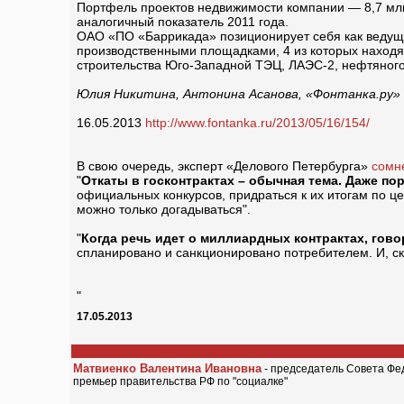
Портфель проектов недвижимости компании — 8,7 млн 
аналогичный показатель 2011 года.
ОАО «ПО «Баррикада» позиционирует себя как ведущ
производственными площадками, 4 из которых находят
строительства Юго-Западной ТЭЦ, ЛАЭС-2, нефтяного 
Юлия Никитина, Антонина Асанова, «Фонтанка.ру»
16.05.2013
http://www.fontanka.ru/2013/05/16/154/
В свою очередь, эксперт «Делового Петербурга»
сомн
"
Откаты в госконтрактах – обычная тема. Даже по
официальных конкурсов, придраться к их итогам по це
можно только догадываться".
"
Когда речь идет о миллиардных контрактах, гов
спланировано и санкционировано потребителем. И, ско
"
17.05.2013
Матвиенко Валентина Ивановна
- председатель Совета Фе
премьер правительства РФ по "социалке"