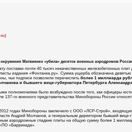
ru)
 окружения Матвиенко «убила» десяток военных аэродромов Росси
ту поставки почти 40 тысяч некачественных железобетонных плит 
исты издания «Фонтанка.ру». Сумма ущерба обозначена девятью н
ны, чьи подписи позволили перечислить
более 1 миллиарда рубл
олчанова и бывшего вице-губернатора Петербурга Александр
ыми полномочиями было возбуждено после того, как офицеры юсти
ле 137-го военного представительства Минобороны России относятс
–2012 годах Минобороны заключило с ООО «ЛСР-Строй», входящую 
бласти Андрей Молчанов, а генеральным директором бывший вице-г
нным аэродромные гладкие плиты на общую сумму более 1 миллиар
 «ПО «Баррикада».