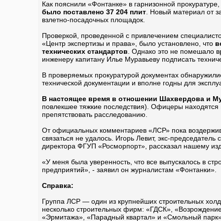
Как пояснили «Фонтанке» в гарнизонной прокуратуре,
было поставлено 37 204 плит
. Новый материал от з
взлетно-посадочных площадок.
Проверкой, проведенной с привлечением специалист
«Центр экспертизы и права», было установлено, что
в
технических стандартов
. Однако это не помешало в
инженеру капитану Илье Муравьеву подписать техни
В проверяемых прокуратурой документах обнаружилис
технической документации и вполне годны для экспл
В настоящее время в отношении Шахвердова и Мур
повлекшее тяжкие последствия). Офицеры находятся на
препятствовать расследованию.
От официальных комментариев «ЛСР» пока воздержив
связаться не удалось. Игорь Левит, экс-председател
директора ФГУП «Росморпорт», рассказал нашему изда
«У меня была уверенность, что все выпускалось в ст
предприятий», - заявил он журналистам «Фонтанки».
Справка:
Группа ЛСР — один из крупнейших строительных холдин
несколько строительных фирм: «ГДСК», «Возрождение
«Эрмитажа», «Парадный квартал» и «Смольный парк» 