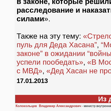
в законе, которые решил
расследование и наказат
силами
».
Также на эту тему:
«Стрело
пуль для Деда Хасана”
,
“М
законе” в ожидании “войны
успели пообедать»
,
«В Мос
с МВД»
,
«Дед Хасан не пр
17.01.2013
Из 
Колокольцев Владимир Александрович
- министр внутренни