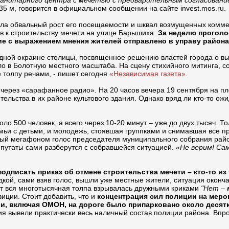
манитарного центра с мечетью с предварительным согласован
 35 м, говорится в официальном сообщении на сайте invest.mos.ru.
ала обвальный рост его посещаемости и шквал возмущенных коммен
 к строительству мечети на улице Барышиха.
За неделю проголос
ние с выражением мнения жителей отправлено в управу района
дной окраине столицы, посвященное решению властей города о вы
о в Болотную местного масштаба. На сцену стихийного митинга, с
 толпу речами, - пишет сегодня
«Независимая газета»
.
через «сарафанное радио». На 20 часов вечера 19 сентября на 
ельства в их районе культового здания. Однако вряд ли кто-то ожи
ло 500 человек, а всего через 10-20 минут – уже до двух тысяч. 
емьи с детьми, и молодежь, стоявшая группками и снимавшая все 
ный мегафоном голос председателя муниципального собрания райо
епутаты сами разберутся с собравшейся ситуацией.
«Не верим! Са
подписать приказ об отмене строительства мечети – кто-то из
ой, сами взяв голос, вышли уже местные жители, ситуация оконча
ент вся многотысячная толпа взрывалась дружными криками
"Нет – 
иции. Стоит добавить, что и
концентрация сил полиции на меро
ии, включая ОМОН, на дороге было припарковано около десят
ния вывели практически весь наличный состав полиции района. Вп