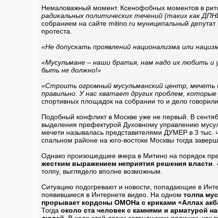
Немаловажный момент. Ксенофобных моментов в рит
радикальных политических течений (таких как ДПН
собранием на сайте mitino.ru муниципальный депута
протеста.
«Не допускать проявлений национализма или нациз
«Мусульмане – наши братья, нам надо их любить и 
быть не должно!»
«Строить огромный мусульманский центр, мечеть и 
правильно. У нас хватает других проблем, которы
спортивных площадок на собрании то и дело говорили
Подобный конфликт в Москве уже не первый. В сентяб
выделения префектурой Духовному управлению мусуль
мечети называлась представителями ДУМЕР в 3 тыс. 
спальном районе на юго-востоке Москвы тогда заверш
Однако произошедшее вчера в Митино на порядок пре
жестким выражением неприятия решения власти
.
толпу, выглядело вполне возможным.
Ситуацию подогревают и новости, попадающие в Инте
появившиеся в Интернете видео. На одном
толпа мус
прорывает кордоны ОМОНа с криками «Аллах акб
Тогда
около ста человек с камнями и арматурой 