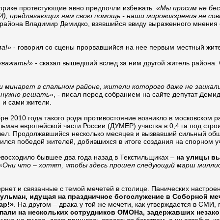
орике протестующие явно предпочли избежать.
«Мы просим не бе
И), предлагающих нам свою помощь - наши мировоззрения не со
т района Владимир Демидко, взявшийся ввиду выраженного мнения
ма!»
- говорил со сцены прорвавшийся на нее первым местный жите
уважать!»
- сказал вышедший вслед за ним другой житель района.
минарет в спальном районе, жители которого даже не заикалис
е нужно решать»
, - писал перед собранием на сайте депутат Демид
 и сами жители.
ре 2010 года такого рода противостояние возникло в московском 
ман европейской части России (ДУМЕР) участка в 0,4 га под стро
чел. Продолжавшийся несколько месяцев и вызвавший сильный об
ился победой жителей, добившихся в итоге создания на спорном у
восходило бывшее два года назад в Текстильщиках –
на улицы вы
«Они что – хотят, чтобы здесь прошел следующий марш милли
рнет и связанные с темой мечетей в столице. Панических настро
ульман, идущая на праздничное богослужение в Соборной мече
ар!»
. На другом – драка у той же мечети, как утверждается в СМИ
напали на нескольких сотрудников ОМОНа, задержавших незак