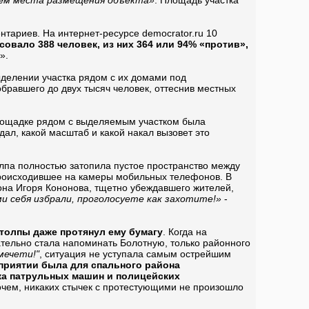
ием места размещения объекта»
. Площадь участка
тариев. На интернет-ресурсе democrator.ru 10
овало 388 человек, из них 364 или 94% «против»,
».
делении участка рядом с их домами под
обравшего до двух тысяч человек, оттеснив местных
площадке рядом с выделяемым участком была
дал, какой масштаб и какой накал вызовет это
Толпа полностью затопила пустое пространство между
происходившее на камеры мобильных телефонов. В
на Игоря Кононова, тщетно убеждавшего жителей,
ми себя избрали, проголосуете как захотите!»
-
 толпы даже протянул ему бумагу
. Когда на
тельно стала напоминать Болотную, только районного
мечети!"
, ситуация не уступала самым острейшим
приятии была для спального района
ка патрульных машин и полицейских
рочем, никаких стычек с протестующими не произошло