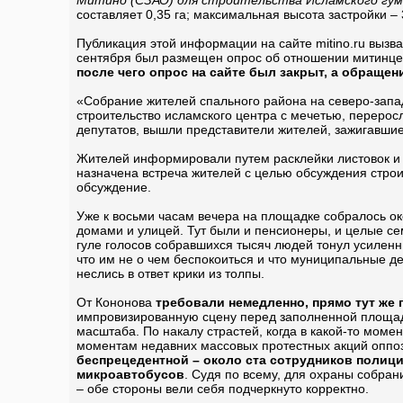
Митино (СЗАО) для строительства Исламского гу
составляет 0,35 га; максимальная высота застройки –
Публикация этой информации на сайте mitino.ru вызв
сентября был размещен опрос об отношении митинцев
после чего опрос на сайте был закрыт, а обраще
«Собрание жителей спального района на северо-запа
строительство исламского центра с мечетью, переросл
депутатов, вышли представители жителей, зажигавшие
Жителей информировали путем расклейки листовок и 
назначена встреча жителей с целью обсуждения строит
обсуждение.
Уже к восьми часам вечера на площадке собралось око
домами и улицей. Тут были и пенсионеры, и целые с
гуле голосов собравшихся тысяч людей тонул усилен
что им не о чем беспокоиться и что муниципальные д
неслись в ответ крики из толпы.
От Кононова
требовали немедленно, прямо тут же 
импровизированную сцену перед заполненной площадк
масштаба. По накалу страстей, когда в какой-то мом
моментам недавних массовых протестных акций оппоз
беспрецедентной – около ста сотрудников полиц
микроавтобусов
. Судя по всему, для охраны собра
– обе стороны вели себя подчеркнуто корректно.