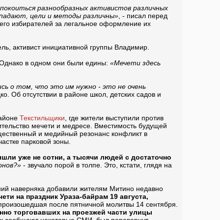
спокоиться разнообразных активистов различных
впадают, цели и методы различны»
, - писал перед
 его избирателей за легальное оформление их
ль, активист инициативной группы Владимир.
 Однако в одном они были едины:
«Мечети здесь
ь о том, что это им нужно - это не очень
ко. Об отсутствии в районе школ, детских садов и
районе
Текстильщики
, где жители выступили против
ительство мечети и медресе. Вместимость будущей
щественный и медийный резонанс конфликт в
частке парковой зоны.
шли уже не сотни, а тысячи людей с достаточно
онов?»
- звучало порой в толпе. Это, кстати, глядя на
ений наверняка добавили жителям Митино недавно
ти на праздник Ураза-байрам 19 августа,
, произошедшая после пятничной молитвы 14 сентября.
онно торговавших на проезжей части улицы