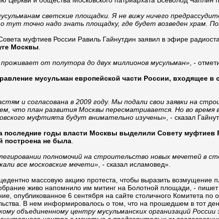
ю Церкви и общества Московского патриархата Всеволод Чаплин пр
сульманам светские площадки. Я не вижу ничего предрассудит
о тут точно надо знать площадку, где будет возведен храм. П
 Совета муфтиев России Равиль Гайнутдин заявил в эфире радиост
руге Москвы
.
ь проживает от полутора до двух миллионов мусульман»
, - отме
равление мусульман европейской части России, входящее в 
тям и согласована в 2009 году. Мы подали свои заявки на стро
тем, что план развития Москвы пересматривается. Но во время 
сковского муфтията будут внимательно изучены»
, - сказал Гайну
а последние годы власти Москвы выделили Совету муфтиев 
й построена не была
.
елегировании полномочий на строительство новых мечетей в с
жали все московские мечети»
, - сказал исламовед».
цедентно массовую акцию протеста, чтобы выразить возмущение п
собрание живо напомнило им митинг на Болотной площади, - пишет
ие, опубликованное 6 сентября на сайте столичного Комитета по 
ельства. В нем информировалось о том, что на прошедшем в тот д
кому объединенному центру мусульманских организаций России зе