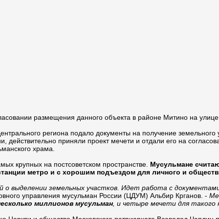
ласовании размещения данного объекта в районе Митино на улице
ентрального региона подало документы на получение земельного у
ии, действительно приняли проект мечети и отдали его на согласо
ьманского храма.
амых крупных на постсоветском пространстве.
Мусульмане считаю
станции метро и с хорошим подъездом для личного и обществ
ой о выделении земельных участков. Идет работа с документа
овного управления мусульман России (ЦДУМ) Альбир Крганов. -
Ме
несколько миллионов мусульман
, и четыре мечети для такого 