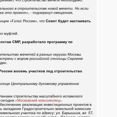
изнает, что строительство мечети необходимо.
ельного в строительстве новой мечети. Но если
ока это проект»
, - подчеркнул священник.
анции «Голос России», что
Совет будет настаивать
тил муфтий.
состав СМР, разработало программу по
ительство мечетей в разных округах Москвы.
встречи с мэром российской столицы Сергеем
тдин.
России восемь участков под строительство
толице Центральному духовному управлению
ланами строительства масштабного исламского
 сегодня
«Московский комсомолец»
.
обеспечению реализации инвестиционных проектов в
ень заседании Градостроительно-земельной комиссии
мельного участка по адресу: ул. Барышиха, вл. 57,