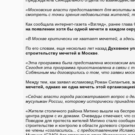
Председатель Синодального отдела по взаимодействи
«Московские власти предоставляют для молитвы му
смотреть с точки зрения недовольства жителей, т
Как сообщала интернет-газета «Взгляд», ранее глава
на появлении хотя бы одной мечети в каждом ок
«В Москве критически не хватает мечетей, а здес
По его словам, еще несколько лет назад
Духовное уп
строительству мечетей в Москве
.
«Эта программа была представлена московским влас
Сегодня эта программа приостановлена в связи с 
Собяниным мы договорились о том, что заявки мо
Между тем, как заявил исламовед Роман Силантьев,
з
мечетей, однако ни одна мечеть этой организацие
«Сейчас власти города рассматривают вопрос о д
мусульман России, которому исторически принадле
«Жители столичного района Митино вышли на беспре
центра рядом с их домами. Очевидцы отмечают, что 
Поводом для протеста жителей Митино стало сообщен
строительстве и контролю в области долевого строит
ее члены
«согласились... с предоставлением Исламс