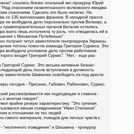
ласко" сошлись близко опальный экс-прокурор Юрий
 "Над спасением незапятнанного волковского имиджа
оим спасением. Сделать это было нелегко. На
ова со 135 миллионами франков. В западной прессе
а не возбудила дело персонально против Волкова, а
ы правоохранительных органов Бельгии остались
а всего лишь исполняла ту роль, что отводилась ей в
ношения с Михаилом Потебенько".
нно получил титул заместителя генпрокурора Украины.
рорские погоны помогла команда Григория Суркиса. Это
ура возбудила уголовное дело против работников
рого входит Григорий Суркис". "Нет, - еще раз
к Григорий Суркис. Это весьма активные бизнес-
 следующий день после вступления в должность
му заместителю Шевченко освободить из-под ареста
еры сегодня - Пресман, Габович, Рабинович, Суркис,
ский рассматривается как подходящая и главное -
ь о многом говорит".
жил крайне резкую характеристику. "Это грязная,
ользовался явным псевдонимом "Иван Степанов".
ания в отношении не тех людей.
з самого материала, поводов для теплых чувств к
 - "неэтичного поведения" и Шишкина - прокурор