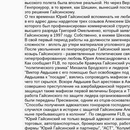
высокого полета была вполне реальной. Но через Вер
Генпрокурор, в то время, как Шишкин, вынесший поста
это решение Гайсинскому.
О тех временах Юрий Гайсинский вспоминать не любит
в его адрес даны нардепом трех созывов Алексеем Шех
которого был профинансирован коммерческой структу
высшего разряда Григорий Омельченко, который заявл
Гайсинскому в 1997 году. Собственно, в книжке Шехо
В свой первый период работы на должности замгенер
сложности - вплоть до утери материалов уголовного д
После увольнения из генпрокуратуры Гайсинский заня
козырь Гайсинского - разветвленные политические с
гипертрофированную любовь Юрия Александровича к 
Как сообщает FLB, по просьбе Кравчука Гайсинский у
"политического узника" Михаила Бродского и лидеров
"Виктор Авдышев с его помощью был освобожден под п
Авдышева к "посадке", взялись сопроводить мафиози н
чего тот скрылся. Вскоре Авдышев был арестован в А
совершено преступление на азербайджанской террито
защищал также мафиози первой величины Бориса и Те
работа Гайсинского по защите лидера организованной
были переданы Пресманом, одним из отцов-основател
"Способы получения адвокатских гонораров господино
случился скандал в истории с защитой Гайсинским Ал
ныне пребывающего в колонии". По сведениям FLB, це
"Юрий Гайсинский не только видный адвокат и законн
торговых, автотранспортных, брокерских контор, раб
фирмы "Юрий Гайсинский и партнеры", "АСТ", "Колум