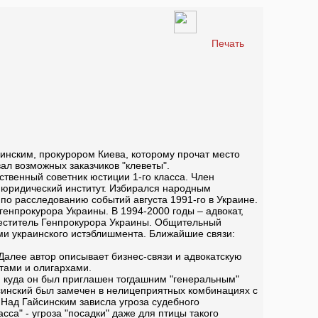
Печать
синским, прокурором Киева, которому прочат место
ал возможных заказчиков "клеветы".
рственный советник юстиции 1-го класса. Член
й юридический институт. Избирался народным
по расследованию событий августа 1991-го в Украине.
генпрокурора Украины. В 1994-2000 годы – адвокат,
аместитель Генпрокурора Украины. Общительный
ми украинского истэблишмента. Ближайшие связи:
Далее автор описывает бизнес-связи и адвокатскую
тами и олигархами.
, куда он был приглашен тогдашним "генеральным"
йсинский был замечен в нелицеприятных комбинациях с
Над Гайсинским зависла угроза судебного
сса" - угроза "посадки" даже для птицы такого