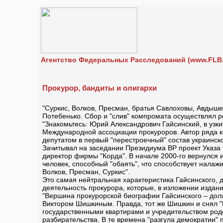
Агентство Федеральных Расследований (www.FLB.
Прокурор, бандиты и олигархи
"Суркис, Волков, Пресман, братья Савлоховы, Авдыше
Потебенько. Сбор и "слив" компромата осуществлял ро
"Знакомьтесь: Юрий Александрович Гайсинский, в узких
Международной ассоциации прокуроров. Автор ряда кн
депутатом в первый "перестроечный" состав украинск
Зачитывал на заседании Президиума ВР проект Указа п
директор фирмы "Корда". В начале 2000-го вернулся 
человек, способный "обаять", что способствует нала
Волков, Пресман, Суркис".
Это самая нейтральная характеристика Гайсинского, 
деятельность прокурора, которые, в изложении изда
"Вершина прокурорской биографии Гайсинского – дол
Виктором Шишкиным. Правда, тот же Шишкин и снял "Г
государственными квартирами и учредительством родс
разбирательства. В те времена "разгула демократии" 