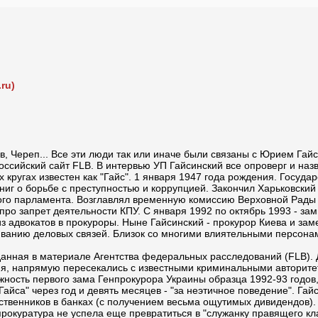
ru)
в, Череп... Все эти люди так или иначе были связаны с Юрием Гай
ссийский сайт FLB. В интервью УП Гайсинский все опроверг и назв
 кругах известен как "Гайс". 1 января 1947 года рождения. Госуда
иг о борьбе с преступностью и коррупцией. Закончил Харьковски
ого парламента. Возглавлял временную комиссию Верховной Рады 
ро запрет деятельности КПУ. С января 1992 по октябрь 1993 - зам
из адвокатов в прокуроры. Ныне Гайсинский - прокурор Киева и з
живанию деловых связей. Близок со многими влиятельными персона
данная в материале Агентства федеральных расследований (FLB). 
ния, напрямую пересекались с известными криминальными авторите
жность первого зама Генпрокурора Украины образца 1992-93 годов
айса" через год и девять месяцев - "за неэтичное поведение". Га
твенников в банках (с получением весьма ощутимых дивидендов). 
прокуратура не успела еще превратиться в "служанку правящего кла