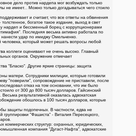
овное дело против нардепа мог возбуждать только
лы не имеет... Можно только догадываться чего стоило
оддерживает и считает, что все ответы на обвинения
толстенное, богатое такое издание, выход в свет
му нардеп и бессменный борец с коррупционерами
нтимафия". Последняя весьма активно работала по
и нанести удар по имиджу Омельченко.
й человека, который может решать вопросы любой
тва коллеги оценивают не очень высоко. Главный
льных органов. Окружение отмечает
тва "Бласко". Другие яркие страницы: защита
роны матери. Сотрудники милиции, которые готовили
шеву "поверили", сопровождение не приставили, после
последовал отказ на том основании, что им было
тоило от 300 до 800 тысяч долларов. Гайсинский
 Весьма результативной оказалась адвокатская
вобождение обошлось в 100 тысяч долларов, которые
обы защиты подопечных. В частности, едва не
й группировки "Фашиста" - Виталия Пересецкого,
аров.
ых коммерческих структур: охранных, юридических,
промышленная компания "Дугаст-Нафта", адвокатские