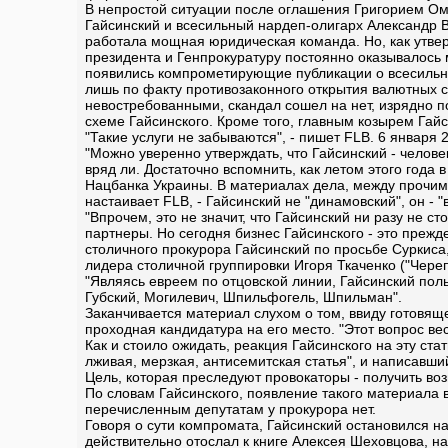
В непростой ситуации после оглашения Григорием Ом
Гайсинский и всесильный нардеп-олигарх Александр 
работала мощная юридическая команда. Но, как утве
президента и Генпрокуратуру постоянно оказывалось
появились компрометирующие публикации о всесильно
лишь по факту противозаконного открытия валютных 
невостребованными, скандал сошел на нет, изрядно по
схеме Гайсинского. Кроме того, главным козырем Гайс
"Такие услуги не забываются", - пишет FLB. 6 января
"Можно уверенно утверждать, что Гайсинский - челове
вряд ли. Достаточно вспомнить, как летом этого год
Нацбанка Украины. В материалах дела, между прочим, 
настаивает FLB, - Гайсинский не "динамовский", он - "
"Впрочем, это не значит, что Гайсинский ни разу не с
партнеры. Но сегодня бизнес Гайсинского - это преж
столичного прокурора Гайсинский по просьбе Суркиса
лидера столичной группировки Игоря Ткаченко ("Череп
"Являясь евреем по отцовской линии, Гайсинский поль
Губский, Могилевич, Шпильфогель, Шпильман".
Заканчивается материал слухом о том, ввиду готовящ
проходная кандидатура на его место. "Этот вопрос ве
Как и стоило ожидать, реакция Гайсинского на эту ст
лживая, мерзкая, антисемитская статья", и написав
Цель, которая преследуют провокаторы - получить во
По словам Гайсинского, появление такого материала в
перечисленным депутатам у прокурора нет.
Говоря о сути компромата, Гайсинский остановился на
действительно отослал к книге Алексея Шеховцова, н