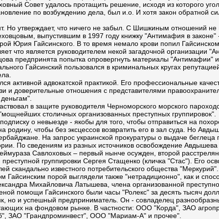
ховный Совет удалось протащить решение, исходя из которого угол
новление по возбуждению дела, был и.о. И хотя закон обратной си
. Но утверждает, что ничего не забыл. С Шишкиным отношений не п
овцовым, выпустившим в 1997 году книжку "Антимафия в законе" - 
рой Юрия Гайсинского. В то время немало крови попил Гайсинско
яет что является руководителем некой загадочной организации "А
вцова предпринята попытка опровергнуть материалы "Антимафии" 
ального Гайсинский пользовался в криминальных кругах репутацие
ела.
лся активной адвокатской практикой. Его профессиональные качес
вязи и доверительные отношения с представителями правоохраните
деньгам".
частвовал в защите руководителя Черноморского морского пароходс
 "мощнейших столичных организованных преступных группировок".
одписку о невыезде - якобы для того, чтобы отправиться на похо
а родину, чтобы без эксцессов возвратить его в зал суда. Но Авды
зербайджане. На запрос украинской прокуратуры о выдаче беглеца 
рии. По сведениям из разных источников освобождение Авдышева с
ймураза Савлоховых – первый нынче осужден, второй расстрелян.
 преступной группировки Сергея Стащенко (кличка "Стас"). Его ос
ей скандально известного потребительского общества "Меркурий".
м Гайсинским порой выглядели также "нетрадиционно", как и спос
ександра Михайловича Латышева, члена организованной преступно
ной помощи Гайсинского были часы "Ролекс" за десять тысяч долл
ик, но и успешный предприниматель. Он - совладелец разнообразн
отающих на фондовом рынке. В частности: ООО "Корда", ЗАО агро
б", ЗАО "Грандпроминвест", ООО "Мариам-А" и прочее".