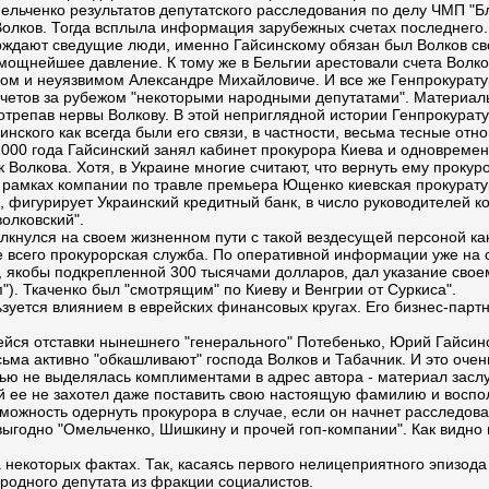
ельченко результатов депутатского расследования по делу ЧМП "Б
Волков. Тогда всплыла информация зарубежных счетах последнего.
рждают сведущие люди, именно Гайсинскому обязан был Волков св
 мощнейшее давление. К тому же в Бельгии арестовали счета Волк
м и неуязвимом Александре Михайловиче. И все же Генпрокуратур
счетов за рубежом "некоторыми народными депутатами". Материал
трепав нервы Волкову. В этой неприглядной истории Генпрокуратур
инского как всегда были его связи, в частности, весьма тесные от
 2000 года Гайсинский занял кабинет прокурора Киева и одновреме
к Волкова. Хотя, в Украине многие считают, что вернуть ему проку
а в рамках компании по травле премьера Ющенко киевская прокурат
фигурирует Украинский кредитный банк, в число руководителей кото
волковский".
толкнулся на своем жизненном пути с такой вездесущей персоной ка
де всего прокурорская служба. По оперативной информации уже на
, якобы подкрепленной 300 тысячами долларов, дал указание свое
"). Ткаченко был "смотрящим" по Киеву и Венгрии от Суркиса".
зуется влиянием в еврейских финансовых кругах. Его бизнес-партн
ейся отставки нынешнего "генерального" Потебенько, Юрий Гайсин
сьма активно "обкашливают" господа Волков и Табачник. И это очен
атью не выделялась комплиментами в адрес автора - материал заслу
ший ее не захотел даже поставить свою настоящую фамилию и восп
зможность одернуть прокурора в случае, если он начнет расследов
ыгодно "Омельченко, Шишкину и прочей гоп-компании". Как видно и
 некоторых фактах. Так, касаясь первого нелицеприятного эпизода
ародного депутата из фракции социалистов.