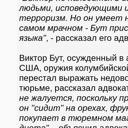
людьми, исповедующими и
терроризм. Но он умеет 
самом мрачном - Бут прис
языка"
, - рассказал его а
Виктор Бут, осужденный в 
США, оружия колумбийской
перестал выражать недово
тюрьме, рассказал адвока
не жалуется, поскольку п
он "сидит" на орехах, фр
покупает в тюремном маг
диета"
, - объяснил адвока