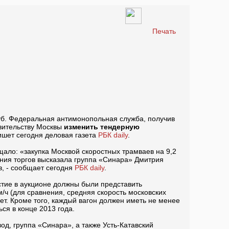
Печать
 руб. Федеральная антимонопольная служба, получив
авительству Москвы
изменить тендерную
пишет сегодня деловая газета
РБК daily
.
ло: «закупка Москвой скоростных трамваев на 9,2
ения торгов высказала группа «Синара» Дмитрия
, - сообщает сегодня
РБК daily
.
тие в аукционе должны были представить
/ч (для сравнения, средняя скорость московских
ет. Кроме того, каждый вагон должен иметь не менее
ся в конце 2013 года.
од, группа «Синара», а также Усть-Катавский