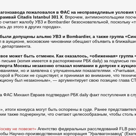
вагонзавода пожаловался в ФАС на несправедливые условия то
амвай Citadis Istanbul 301 X
. Впрочем, антимонопольщики посчи
о считает жалобу УВЗ и Bombardier безосновательной, поскольку 
ь до этого в других городах».
были допущены альянс УВЗ и Bombardier, а также группа «Сина
ил в аукционе, московские чиновники обещают объявить в ближайш
о департамента.
овсе может быть отменен. Как оказалось, «обиженная» группа
В письме (копия имеется в распоряжении РБК daily) за подписью
порта Москвы незаконно отказал компании в допуске к аукци
ованиями, но и заявлена с улучшенными показателями. «Учитывая,
орой в России не существует, и принимая во внимание, что технич
 аукциону был незаконным», — аргументирует свою позицию глава
а ФАС Михаил Евраев подтвердил РБК daily факт поступления в сл
 итоги конкурса могут быть оспорены в суде. Ранее представители 
нии также подчеркнули, что считают целесообразным, чтобы столь 
оскву не повезет»
Агентство федеральных расследований FLB рас
бы Научно-производственная корпорация "Уралвагонзавод" (Екатер