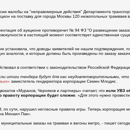
ссии жалобы на "неправомерные действия" Департамента транспор
кцион на поставку для города Москвы 120 низкопольных трамваев в 
ментация об аукционе противоречит № 94 ФЗ "О размещении заказо
 совокупности в настоящий момент соответствует единственная суще
и установила, что доводы заявителей не нашли подтверждения, п
 аналогов, и которые должны быть произведены по заказу заказч
йствовал в соответствии с законодательством Российской Федерац
если итоги тендера будут для нас неудовлетворительными, что
льно»
заместитель гендиректора корпорации Семен Млодик:.
вокатов «Муранов, Черняков и партнеры» считает, что
если УВЗ о
вою правоту корпорации будет сложно
. «Для этого нужно провест
, по сути, нарушил негласные правила игры. Теперь корпорация мож
на Михаил Пак».
муниципальные заказы на трамваи и вагоны метро, - пишет сегод