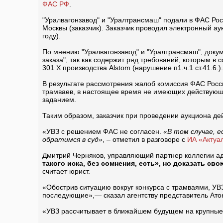
ФАС РФ
.
"Уралвагонзавод" и "Уралтрансмаш" подали в ФАС Ро
Москвы (заказчик). Заказчик проводил электронный ау
году).
По мнению "Уралвагонзавод" и "Уралтрансмаш", доку
заказа", так как содержит ряд требований, которым в
301 X производства Alstom (нарушение п1.ч.1 ст.41.6.).
В результате рассмотрения жалоб комиссия ФАС Росси
трамваев, в настоящее время не имеющих действующих
заданием.
Таким образом, заказчик при проведении аукциона де
«УВЗ с решением ФАС не согласен.
«В том случае, 
обратимся в суд»
, – отметил в разговоре с
ИА «Актуа
Дмитрий Черняков, управляющий партнер коллегии ад
такого иска, без сомнения, есть», но доказать с
считает юрист.
«Обострив ситуацию вокруг конкурса с трамваями, УВЗ
последующие»,— сказал агентству представитель Ато
«УВЗ рассчитывает в ближайшем будущем на крупные 