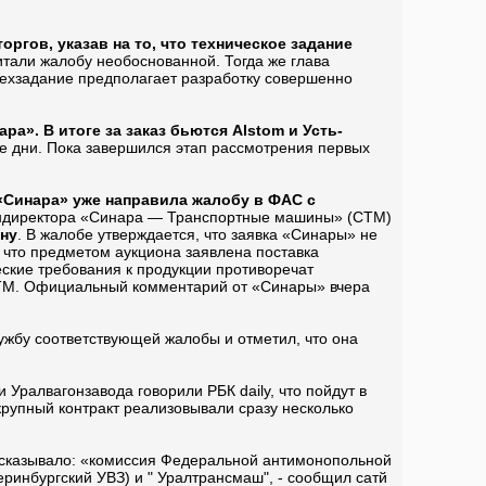
ргов, указав на то, что техническое задание
тали жалобу необоснованной. Тогда же глава
«техзадание предполагает разработку совершенно
ра». В итоге за заказ бьются Alstom и Усть-
ие дни. Пока завершился этап рассмотрения первых
 «Синара» уже направила жалобу в ФАС с
 гендиректора «Синара — Транспортные машины» (СТМ)
ону
. В жалобе утверждается, что заявка «Синары» не
 что предметом аукциона заявлена поставка
еские требования к продукции противоречат
 СТМ. Официальный комментарий от «Синары» вчера
ужбу соответствующей жалобы и отметил, что она
Уралвагонзавода говорили РБК daily, что пойдут в
крупный контракт реализовывали сразу несколько
сказывало: «комиссия Федеральной антимонопольной
инбургский УВЗ) и " Уралтрансмаш", - сообщил сатй