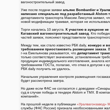
вагоностроительный завод.
Уже после подачи заявки
альянс Bombardier и Урал
написано специально под разработанный Alstom тр
департамента транспорта Максим Ликсутов заявил, чт
новой модификации трамвая, которая не использовалас
Торги начались 10 августа.
К участию в аукционе не 
Катавский вагоностроительный завод
. Кто побед
частей заявок, поясняют представители транспортног
Между тем, как стало известно РБК daily,
конкурс и в
требованием приостановить размещение заказа
. 
г-на Емельянова указывается, что
департамент транс
только соответствует значениям, установленным треб
продукции индивидуального изготовления, аналога кот
требованиям ГОСТа, полагаю, что отказ в допуске к
РБК daily получить не удалось.
Начальник управления контроля размещения госзаказ
будет рассмотрена завтра.
Но даже если ФАС не согласится с доводами «Синары»,
суд в случае победы в тендере Alstom и ТМХ. В компа
компаний».
На прошлой неделе в публикации
«Уралвагонзавод» М
службы (ФАС России) признала необоснованными жало