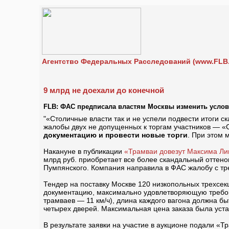
Агентство Федеральных Расследований (www.FLB.
9 млрд не доехали до конечной
FLB: ФАС предписала властям Москвы изменить услови
"«Столичные власти так и не успели подвести итоги с
жалобы двух не допущенных к торгам участников — «
документацию и провести новые торги
. При этом 
Накануне в публикации
«Трамваи довезут Максима Лик
млрд руб. приобретает все более скандальный оттено
Пумпянского. Компания направила в ФАС жалобу с тр
Тендер на поставку Москве 120 низкопольных трехсе
документацию, максимально удовлетворяющую требован
трамваев — 11 км/ч), длина каждого вагона должна б
четырех дверей. Максимальная цена заказа была устан
В результате заявки на участие в аукционе подали «Т