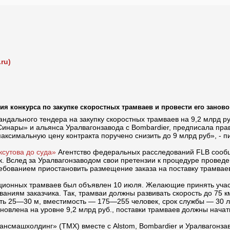
ru)
я конкурса по закупке скоростных трамваев и провести его заново
кандального тендера на закупку скоростных трамваев на 9,2 млрд
Синары» и альянса Уралвагонзавода с Bombardier, предписала пр
максимальную цену контракта поручено снизить до 9 млрд руб», - 
сутова до суда»
Агентство федеральных расследований FLB сообща
к. Вслед за Уралвагонзаводом свои претензии к процедуре провед
ебованием приостановить размещение заказа на поставку трамваев
кционных трамваев был объявлен 10 июля. Желающие принять учас
иям заказчика. Так, трамваи должны развивать скорость до 75 км
ыть 25—30 м, вместимость — 175—255 человек, срок службы — 30 л
овлена на уровне 9,2 млрд руб., поставки трамваев должны начать
рансмашхолдинг» (ТМХ) вместе с Alstom, Bombardier и Уралвагонзав