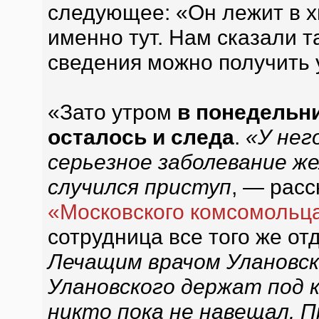
следующее: «Он лежит в х
именно тут. Нам сказали т
сведения можно получить 
«Зато утром
в понедельни
осталось и следа
.
«У нег
серьезное заболевание же
случился приступ
, — рас
«Московского комсомольц
сотрудница все того же от
Лечащим врачом Улановск
Улановского держат под к
никто пока не навещал. 