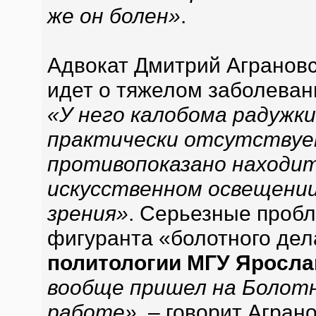
же он болен»
.
Адвокат Дмитрий Аграновс
идет о тяжелом заболеван
«У него калобома радужки
практически отсутствуе
противопоказано находит
искусственном освещени
зрения»
. Серьезные пробл
фигуранта «болотного дел
политологии МГУ Яросла
вообще пришел на Болотн
работе»
, – говорит Агран