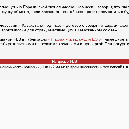
азмещению Евразийской экономической комиссии, говорит, что гла
покупку объекта, если Казахстан настойчиво просит разместить в бу
лоруссии и Казахстана подписали договор о создании Евразийской 
м Еврокомиссии для стран, участвующих в Таможенном союзе».
ований FLB в публикации
«Плохая «крыша» для ЕЭК»
, нынешние в
разбирательствами с прежними хозяевами и проверкой Генпрокурат
Из досье FLB
 экономической комиссии, бывший министр промышленности и технологий РФ