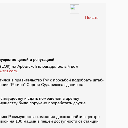
Печать
мущество ценой и репутацией
 (ЕЭК) на Арбатской площади. Белый дом
wsru.com
.
тился в правительство РФ с просьбой подобрать штаб-
ании "Регион" Сергея Сударикова здание на
Росимуществу и сдать помещения в аренду
имуществу было поручено проработать другие
данию Росимущества компания должна найти в центре
овкой на 100 машин в пешей доступности от станции