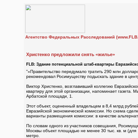
Агентство Федеральных Расследований (www.FLB.
Христенко предложили снять «жилье»
FLB: Здание потенциальной штаб-квартиры Евразийск
"«Правительство передумало тратить 290 млн доллар
рекомендовал Росимуществу подыскать здание в цент
Виктор Христенко, возглавивший коллегию Евразийско
квартиру для этой организации, напоминает газета. 
Арбатской площади, 1.
Этот объект, оцененный владельцем в 8,4 млрд рубле
Евразийской экономической комиссии. Но схема сдел
варианты размещения комиссии: в качестве альтерна
По словам одного из участников совещания, Росимуще
Москвы объект площадью не менее 30 тыс. кв. м (для 
метро.