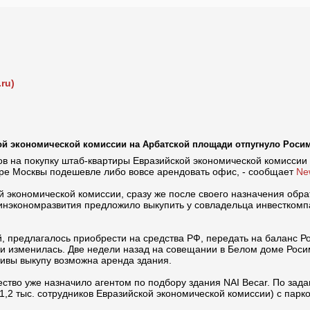
ru)
ой экономической комиссии на Арбатской площади отпугнуло Роси
ов на покупку штаб-квартиры Евразийской экономической комиссии
ре Москвы подешевле либо вовсе арендовать офис, - сообщает
Ne
й экономической комиссии, сразу же после своего назначения обра
Минэкономразвития предложило выкупить у совладельца инвесткомп
й, предлагалось приобрести на средства РФ, передать на баланс 
ки изменилась. Две недели назад на совещании в Белом доме Рос
тивы выкупу возможна аренда здания.
ство уже назначило агентом по подбору здания NAI Becar. По за
1,2 тыс. сотрудников Евразийской экономической комиссии) с парк