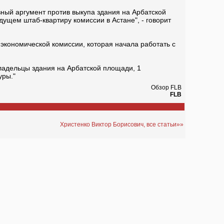
вный аргумент против выкупа здания на Арбатской
дущем штаб-квартиру комиссии в Астане", - говорит
экономической комиссии, которая начала работать с
ладельцы здания на Арбатской площади, 1
уры."
Обзор FLB
FLB
Христенко Виктор Борисович, все статьи»»