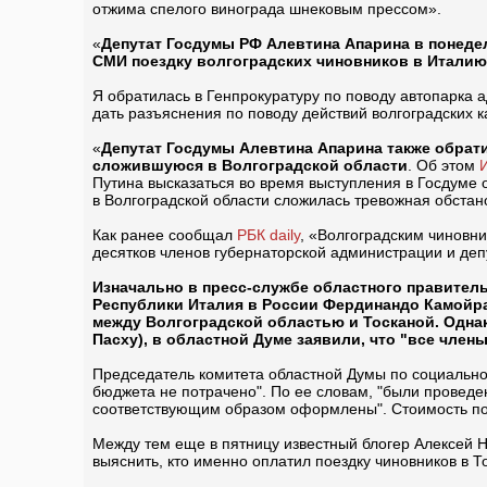
отжима спелого винограда шнековым прессом».
«
Депутат Госдумы РФ Алевтина Апарина в понеде
СМИ поездку волгоградских чиновников в Италию
Я обратилась в Генпрокуратуру по поводу автопарка 
дать разъяснения по поводу действий волгоградских к
«
Депутат Госдумы Алевтина Апарина также обрат
сложившуюся в Волгоградской области
. Об этом
Путина высказаться во время выступления в Госдуме о
в Волгоградской области сложилась тревожная обстано
Как ранее сообщал
РБК daily
, «Волгоградским чиновн
десятков членов губернаторской администрации и деп
Изначально в пресс-службе областного правител
Республики Италия в России Фердинандо Камойра
между Волгоградской областью и Тосканой. Однак
Пасху), в областной Думе заявили, что "все чле
Председатель комитета областной Думы по социальной
бюджета не потрачено". По ее словам, "были провед
соответствующим образом оформлены". Стоимость поез
Между тем еще в пятницу известный блогер Алексей Н
выяснить, кто именно оплатил поездку чиновников в Т