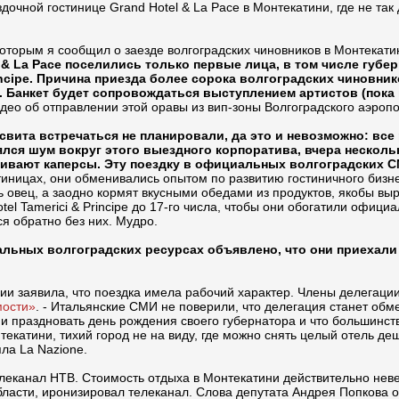
дочной гостинице Grand Hotel & La Pace в Монтекатини, где не та
оторым я сообщил о заезде волгоградских чиновников в Монтекатин
l & La Pace поселились только первые лица, в том числе губ
rincipe. Причина приезда более сорока волгоградских чиновни
. Банкет будет сопровождаться выступлением артистов (пока
видео об отправлении этой оравы из вип-зоны Волгоградского аэро
свита встречаться не планировали, да это и невозможно: все 
я шум вокруг этого выездного корпоратива, вчера нескольк
ивают каперсы. Эту поездку в официальных волгоградских С
тиницах, они обменивались опытом по развитию гостиничного бизнес
чь овец, а заодно кормят вкусными обедами из продуктов, якобы в
el Tamerici & Principe до 17-го числа, чтобы они обогатили офиц
ся обратно без них. Мудро.
льных волгоградских ресурсах объявлено, что они приехали 
ии заявила, что поездка имела рабочий характер. Члены делегаци
ости»
. - Итальянские СМИ не поверили, что делегация станет об
и праздновать день рождения своего губернатора и что большинств
екатини, тихий город не на виду, где можно снять целый отель де
ла La Nazione.
елеканал НТВ. Стоимость отдыха в Монтекатини действительно неве
бласти, иронизировал телеканал. Слова депутата Андрея Попкова