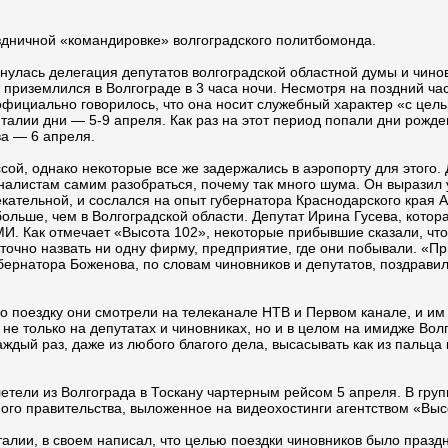
дничной «командировке» волгоградского политбомонда.
нулась делегация депутатов волгоградской областной думы и чино
приземлился в Волгограде в 3 часа ночи. Несмотря на поздний час
 официально говорилось, что она носит служебный характер «с цел
талии дни — 5-9 апреля. Как раз на этот период попали дни рожд
а — 6 апреля.
сой, однако некоторые все же задержались в аэропорту для этого.
алистам самим разобраться, почему так много шума. Он выразил у
кательной, и сослался на опыт губернатора Краснодарского края 
больше, чем в Волгоградской области. Депутат Ирина Гусева, котор
И. Как отмечает «Высота 102», некоторые прибывшие сказали, что 
точно назвать ни одну фирму, предприятие, где они побывали. «Пр
бернатора Боженова, по словам чиновников и депутатов, поздравил
 поездку они смотрели на телеканале НТВ и Первом канале, и им «
е только на депутатах и чиновниках, но и в целом на имидже Волг
ждый раз, даже из любого благого дела, высасывать как из пальца 
летели из Волгограда в Тоскану чартерным рейсом 5 апреля. В гру
го правительства, выложенное на видеохостинги агентством «Выс
алии, в своем написал, что целью поездки чиновников было празд