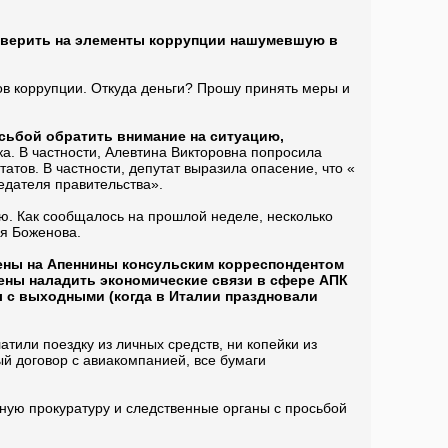
роверить на элементы коррупции нашумевшую в
тов коррупции. Откуда деньги? Прошу принять меры и
сьбой обратить внимание на ситуацию,
а. В частности, Алевтина Викторовна попросила
атов. В частности, депутат выразила опасение, что «
едателя правительства».
ю. Как сообщалось на прошлой неделе, несколько
ея Боженова.
шены на Апеннины консульским корреспондентом
ены наладить экономические связи в сфере АПК
л с выходными (когда в Италии праздновали
тили поездку из личных средств, ни копейки из
й договор с авиакомпанией, все бумаги
ьную прокуратуру и следственные органы с просьбой