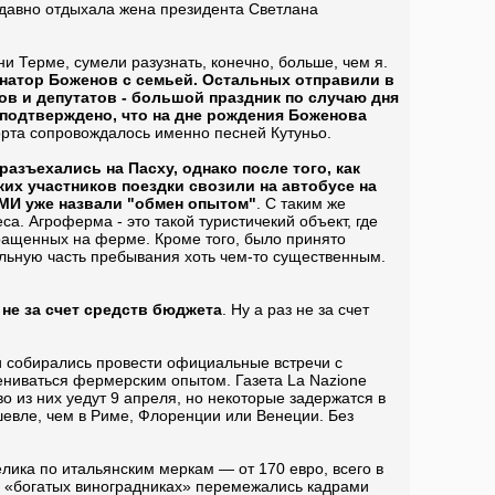
к давно отдыхала жена президента Светлана
и Терме, сумели разузнать, конечно, больше, чем я.
ернатор Боженов с семьей. Остальных отправили в
ков и депутатов - большой праздник по случаю дня
 подтверждено, что на дне рождения Боженова
порта сопровождалось именно песней Кутуньо.
разъехались на Пасху, однако после того, как
их участников поездки свозили на автобусе на
МИ уже назвали "обмен опытом"
. С таким же
а. Агроферма - это такой туристичекий объект, где
ыращенных на ферме. Кроме того, было принято
иальную часть пребывания хоть чем-то существенным.
не за счет средств бюджета
. Ну а раз не за счет
и собирались провести официальные встречи с
мениваться фермерским опытом. Газета La Nazione
о из них уедут 9 апреля, но некоторые задержатся в
шевле, чем в Риме, Флоренции или Венеции. Без
лика по итальянским меркам — от 170 евро, всего в
 о «богатых виноградниках» перемежались кадрами