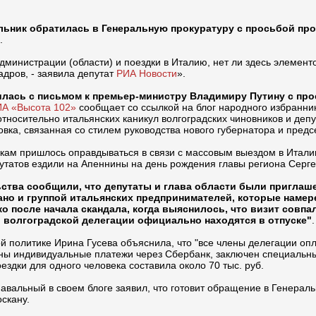
льник обратилась в Генеральную прокуратуру с просьбой п
.
администрации (области) и поездки в Италию, нет ли здесь элемен
адров, - заявила депутат
РИА Новости
».
илась с письмом к премьер-министру Владимиру Путину с про
ИА «Высота 102»
сообщает со ссылкой на блог народного избранник
тносительно итальянских каникул волгоградских чиновников и депут
вка, связанная со стилем руководства нового губернатора и предс
икам пришлось оправдываться в связи с массовым выездом в Итали
утатов ездили на Апеннины на день рождения главы региона Серг
ьства сообщили, что депутаты и глава области были пригла
но и группой итальянских предпринимателей, которые намер
о после начала скандала, когда выяснилось, что визит совпа
ны волгоградской делегации официально находятся в отпуске"
.
 политике Ирина Гусева объяснила, что "все члены делегации опла
ены индивидуальные платежи через Сбербанк, заключен специальны
дки для одного человека составила около 70 тыс. руб.
авальный в своем блоге заявил, что готовит обращение в Генерал
оскану.