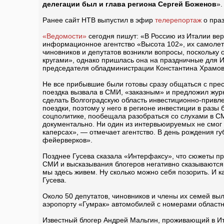
делегации был и глава региона Сергей Боженов
».
Ранее сайт НТВ выпустил в эфир
телерепортаж
о праз
«Ведомости»
сегодня пишут: «В Россию из Италии вер
информационное агентство «Высота 102», их самолет 
чиновников и депутатов возникли вопросы, поскольку
кругами», однако пришлась она на праздничные для И
председателя обладминистрации Константина Храмов
Не все прибывшие были готовы сразу общаться с прес
поездка вызвала в СМИ, «заказным» и предложил журн
сделать Волгоградскую область инвестиционно-привле
поездки, поэтому у него в регионе инвестиции в разы 
соцполитике, пообещала разобраться со слухами в СМ
документально. Ни один из интервьюируемых не смог 
каперсах», — отмечает агентство. В день рождения гу
фейерверков».
Позднее Гусева сказала «Интерфаксу», что сюжеты про
СМИ и высказывания блогеров негативно сказываются н
мы здесь живем. Ну сколько можно себя позорить. И ка
Гусева.
Около 50 депутатов, чиновников и члены их семей вы
аэропорту «Гумрак» автомобилей с номерами областно
Известный блогер Андрей Мальгин, проживающий в Ит