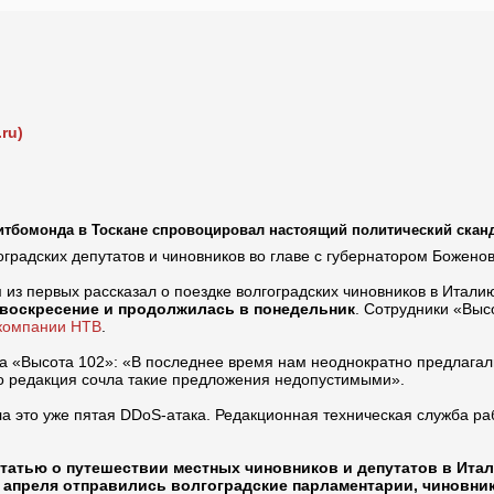
ru)
итбомонда в Тоскане спровоцировал настоящий политический скан
оградских депутатов и чиновников во главе с губернатором Божено
м из первых рассказал о поездке волгоградских чиновников в Итали
в воскресение и продолжилась в понедельник
. Сотрудники «Выс
екомпании НТВ
.
а «Высота 102»: «В последнее время нам неоднократно предлагали
о редакция сочла такие предложения недопустимыми».
ла это уже пятая DDoS-атака. Редакционная техническая служба ра
статью о путешествии местных чиновников и депутатов в Ита
апреля отправились волгоградские парламентарии, чиновники 