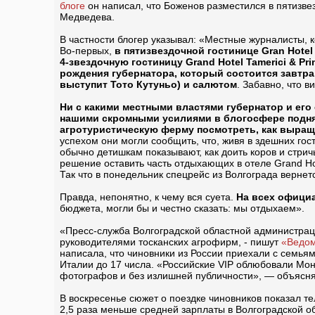
блоге
он написал, что Боженов разместился в пятизвез
Медведева.
В частности блогер указывал: «Местные журналисты, к
Во-первых,
в пятизвездочной гостинице Gran Hote
4-звездочную гостиницу Grand Hotel Tamerici & P
рождения губернатора, который состоится завтра
выступит Тото Кутуньо) и салютом
. Забавно, что 
Ни с какими местными властями губернатор и его 
нашими скромными усилиями в блогосфере поднялс
агротуристическую ферму посмотреть, как выращ
успехом они могли сообщить, что, живя в здешних гос
обычно детишкам показывают, как доить коров и стри
решение оставить часть отдыхающих в отеле Grand Hot
Так что в понедельник спецрейс из Волгограда вернет
Правда, непонятно, к чему вся суета.
На всех официа
бюджета, могли бы и честно сказать: мы отдыхаем».
«Пресс-служба Волгоградской областной администрац
руководителями тосканских агрофирм, - пишут
«Ведом
написала, что чиновники из России приехали с семьям
Италии до 17 числа. «Российские VIP облюбовали Монт
фотографов и без излишней публичности», — объясня
В воскресенье сюжет о поездке чиновников показал т
2,5 раза меньше средней зарплаты в Волгоградской о