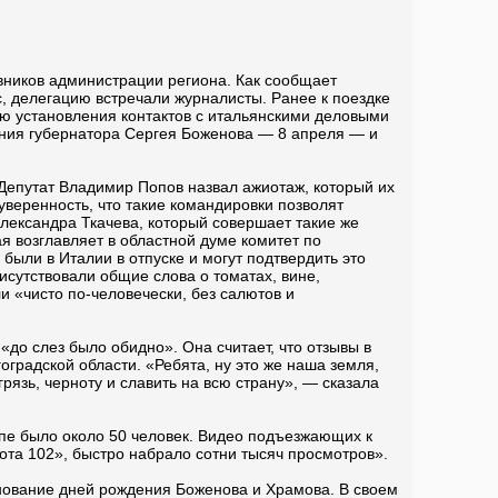
вников администрации региона. Как сообщает
, делегацию встречали журналисты. Ранее к поездке
ью установления контактов с итальянскими деловыми
ения губернатора Сергея Боженова — 8 апреля — и
 Депутат Владимир Попов назвал ажиотаж, который их
веренность, что такие командировки позволят
Александра Ткачева, который совершает такие же
ая возглавляет в областной думе комитет по
были в Италии в отпуске и могут подтвердить это
исутствовали общие слова о томатах, вине,
и «чисто по-человечески, без салютов и
до слез было обидно». Она считает, что отзывы в
оградской области. «Ребята, ну это же наша земля,
грязь, черноту и славить на всю страну», — сказала
ппе было около 50 человек. Видео подъезжающих к
ота 102», быстро набрало сотни тысяч просмотров».
нование дней рождения Боженова и Храмова. В своем