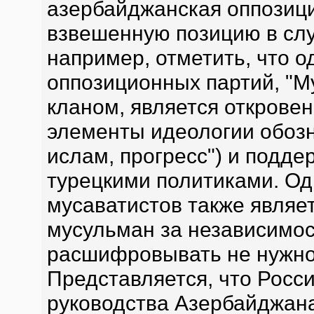
азербайджанская оппозици
взвешенную позицию в слу
например, отметить, что 
оппозиционных партий, "Му
кланом, является открове
элементы идеологии обозн
ислам, прогресс") и подде
турецкими политиками. О
мусаватистов также являе
мусульман за независимост
расшифровывать не нужно
Представляется, что Росс
руководства Азербайджана