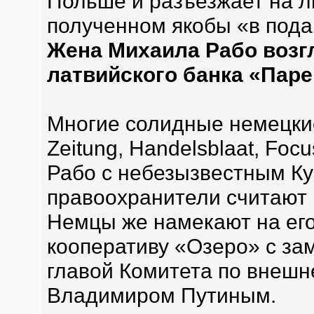
Польше и разъезжает на л
полученном якобы «в подар
Жена Михаила Рабо возг
латвийского банка «Паре
Многие солидные немецкие 
Zeitung, Handelsblaat, Foc
Рабо с небезызвестным Ку
правоохранители считают 
Немцы же намекают на его
кооперативу «Озеро» с за
главой Комитета по внешн
Владимиром Путиным.