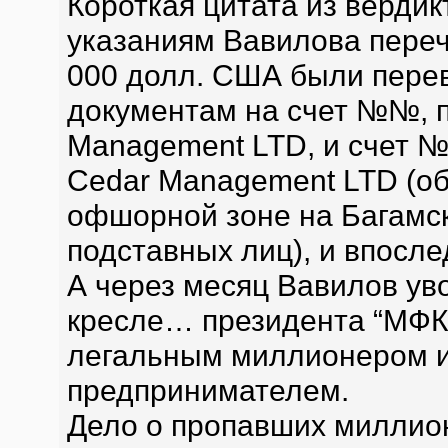
Короткая цитата из вердик
указаниям Вавилова пере
000 долл. США были пере
документам на счет №№, 
Management LTD, и счет
Cedar Management LTD (о
офшорной зоне на Багамски
подставных лиц), и впосл
А через месяц Вавилов уво
кресле… президента “МФК
легальным миллионером 
предпринимателем.
Дело о пропавших миллио