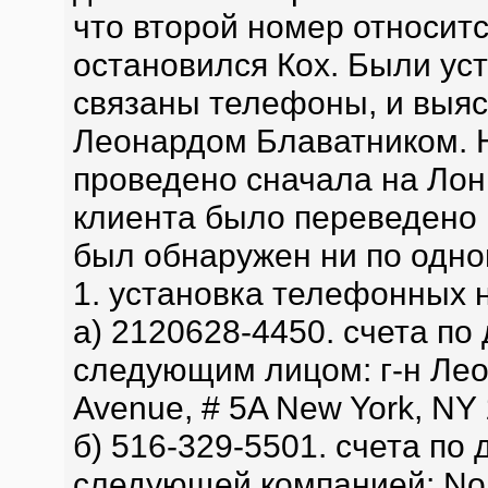
что второй номер относитс
остановился Кох. Были ус
связаны телефоны, и выясн
Леонардом Блаватником. 
проведено сначала на Лон
клиента было переведено 
был обнаружен ни по одно
1. установка телефонных 
а) 2120628-4450. счета п
следующим лицом: г-н Лео
Avenue, # 5A New York, NY
б) 516-329-5501. счета по
следующей компанией: Nort