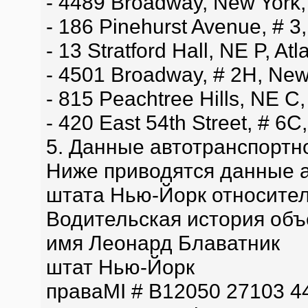
- 4489 Broadway, New York
- 186 Pinehurst Avenue, # 3
- 13 Stratford Hall, NE P, At
- 4501 Broadway, # 2H, New
- 815 Peachtree Hills, NE C
- 420 East 54th Street, # 6
5. Данные автотранспортн
Ниже приводятся данные а
штата Нью-Йорк относите
Водительская история объ
имя Леонард Блаватник
штат Нью-Йорк
праваMI # B12050 27103 4