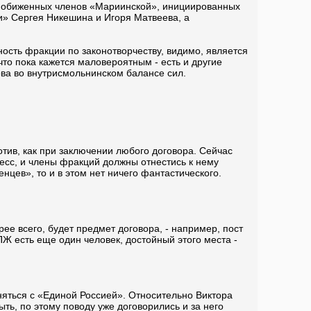
гах обиженных членов «Мариинской», инициированных
и» Сергея Никешина и Игоря Матвеева, а
ность фракции по законотворчеству, видимо, является
что пока кажется маловероятным - есть и другие
ва во внутрисмольнинском балансе сил.
отив, как при заключении любого договора. Сейчас
цесс, и члены фракций должны отнестись к нему
нцев», то и в этом нет ничего фантастического.
рее всего, будет предмет договора, - например, пост
РПЖ есть еще один человек, достойный этого места -
иняться с «Единой Россией». Относительно Виктора
ыть, по этому поводу уже договорились и за него