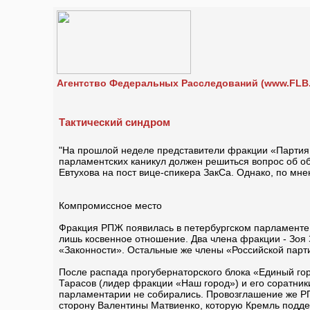
Агентство Федеральных Расследований (www.FLB.
Тактический синдром
"На прошлой неделе представители фракции «Партия ж
парламентских каникул должен решиться вопрос об 
Евтухова на пост вице-спикера ЗакСа. Однако, по м
Компромиссное место
Фракция РПЖ появилась в петербургском парламенте 
лишь косвенное отношение. Два члена фракции - Зоя
«Законности». Остальные же члены «Российской парт
После распада прогубернаторского блока «Единый го
Тарасов (лидер фракции «Наш город») и его соратник
парламентарии не собирались. Провозглашение же Р
сторону Валентины Матвиенко, которую Кремль подде