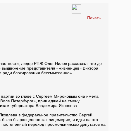
Печать
частности, лидер РПЖ Олег Нилов рассказал, что до
е выдвижение представителя «жизненцев» Виктора
е ради блокирования бессмысленно».
й партии во главе с Сергеем Мироновым она имела
 «Воле Петербурга», пришедшей на смену
никам губернатора Владимира Яковлева.
 Яковлева в федеральное правительство Сергей
 было бы расценено как лицемерие, и идти на это
 постепенный переход просмольнинских депутатов на