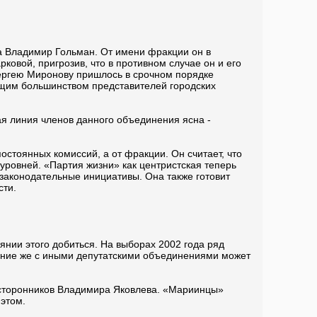
а Владимир Гольман. От имени фракции он в
овой, пригрозив, что в противном случае он и его
Сергею Миронову пришлось в срочном порядке
щим большинством представителей городских
я линия членов данного объединения ясна -
остоянных комиссий, а от фракции. Он считает, что
уровней. «Партия жизни» как центристская теперь
законодательные инициативы. Она также готовит
сти.
янии этого добиться. На выборах 2002 года ряд
вание же с иными депутатскими объединениями может
 сторонников Владимира Яковлева. «Мариинцы»
этом.