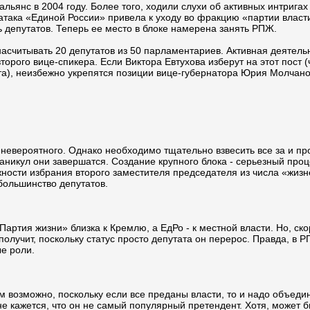
 альянс в 2004 году. Более того, ходили слухи об активных интри
ака «Единой России» привела к уходу во фракцию «партии власт
ь депутатов. Теперь ее место в блоке намерена занять РПЖ.
насчитывать 20 депутатов из 50 парламентариев. Активная деятель
рого вице-спикера. Если Виктора Евтухова изберут на этот пост (
), неизбежно укрепятся позиции вице-губернатора Юрия Молчано
 невероятного. Однако необходимо тщательно взвесить все за и пр
каникул они завершатся. Создание крупного блока - серьезный про
ности избрания второго заместителя председателя из числа «жизне
большинство депутатов.
артия жизни» близка к Кремлю, а ЕдРо - к местной власти. Но, ско
 получит, поскольку статус просто депутата он перерос. Правда, в 
ые роли.
ем возможно, поскольку если все преданы власти, то и надо объед
не кажется, что он не самый популярный претендент. Хотя, может б