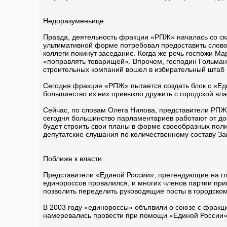
Недоразуменьице
Правда, деятельность фракции «РПЖ» началась со ск
ультимативной форме потребовал предоставить слово 
коллеги покинут заседание. Когда же речь госпожи М
«поправлять товарищей». Впрочем, господин Гольма
строительных компаний вошел в избирательный штаб
Сегодня фракция «РПЖ» пытается создать блок с «Ед
большинство из них привыкло дружить с городской вла
Сейчас, по словам Олега Нилова, представители РПЖ п
сегодня большинство парламентариев работают от дос
будет строить свои планы в форме своеобразных поли
депутатские слушания по количественному составу За
Поближе к власти
Представители «Единой России», претендующие на гла
единороссов провалился, и многих членов партии пр
позволить переделить руководящие посты в городско
В 2003 году «единороссы» объявили о союзе с фрак
намеревались провести при помощи «Единой России» в