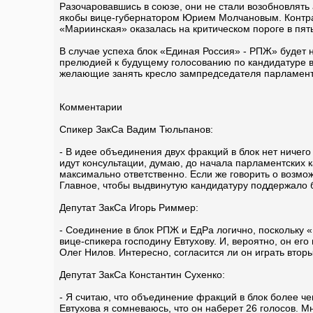
Разочаровавшись в союзе, они не стали возобновлять
якобы вице-губернатором Юрием Молчановым. Контрат
«Мариинская» оказалась на критическом пороге в пят
В случае успеха блок «Единая Россия» - РПЖ» будет 
прелюдией к будущему голосованию по кандидатуре вто
желающие занять кресло зампредседателя парламента
Комментарии
Спикер ЗакСа Вадим Тюльпанов:
- В идее объединения двух фракций в блок нет ничего
идут консультации, думаю, до начала парламентских 
максимально ответственно. Если же говорить о возмож
Главное, чтобы выдвинутую кандидатуру поддержало 
Депутат ЗакСа Игорь Риммер:
- Соединение в блок РПЖ и ЕдРа логично, поскольку «П
вице-спикера господину Евтухову. И, вероятно, он его
Олег Нилов. Интересно, согласится ли он играть втор
Депутат ЗакСа Константин Сухенко:
- Я считаю, что объединение фракций в блок более ч
Евтухова я сомневаюсь, что он наберет 26 голосов. М