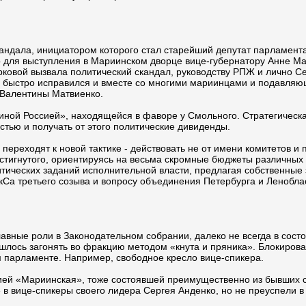
андала, инициатором которого стал старейший депутат парламент
для выступления в Мариинском дворце вице-губернатору Анне Марк
арковой вызвала политический скандал, руководству РПЖ и лично 
н быстро исправился и вместе со многими мариинцами и подавляю
 Валентины Матвиенко.
иной Россией», находящейся в фаворе у Смольного. Стратегическа
стью и получать от этого политические дивиденды.
ереходят к новой тактике - действовать не от имени комитетов и п
тигнутого, ориентируясь на весьма скромные бюджеты различных 
тических заданий исполнительной власти, предлагая собственные 
кСа третьего созыва и вопросу объединения Петербурга и Ленобла
вные роли в Законодательном собрании, далеко не всегда в состо
ишлось загонять во фракцию методом «кнута и пряника». Блокиро
м парламенте. Например, свободное кресло вице-спикера.
цией «Мариинская», тоже состоявшей преимущественно из бывших
 вице-спикеры своего лидера Сергея Анденко, но не преуспели в 