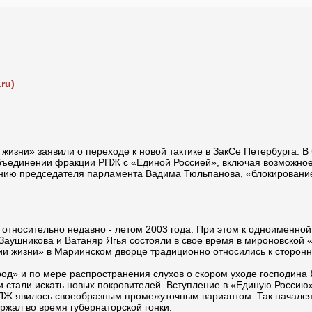
ru)
изни» заявили о переходе к новой тактике в ЗакСе Петербурга. В 
объединении фракции РПЖ с «Единой Россией», включая возможно
нению председателя парламента Вадима Тюльпанова, «блокировани
относительно недавно - летом 2003 года. При этом к одноименно
 Заушникова и Ватаняр Ягья состояли в свое время в мироновской
ии жизни» в Мариинском дворце традиционно относились к сторон
род» и по мере распространения слухов о скором уходе господина
и стали искать новых покровителей. Вступление в «Единую Россию»
ПЖ явилось своеобразным промежуточным вариантом. Так начался
ржал во время губернаторской гонки.