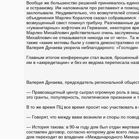
Вообще же большинство решений принималось единог
и остракизму. Им напоминали про регламент и помощ
захлопывали. Неудивительно, что возмутителей споко
объединения Марлен Кораллов сказал собравшимся: «
возмущенный свист покинул трибуну. Разгневанные де
«гуманитарных» кофточек из Германии, некоторое вре
Марлен Михайлович действительно очень заслуженный 
Михайлович не отказывается никогда ни от чего». Та 
также «какие мотивы были у совета демонстративно о
Валерия Дунаева укорила неблагодарного: «Господин 
Главным итогом конференции стал вызов, брошенный 
им в «аккредитации» и без их ведома переписала наз
Валерия Дунаева, председатель региональной общес
— Правозащитный центр сыграл огромную роль в защи
это гранты, популярность, политическое признание и
В то же время ПЦ все время просит нас участвовать в
— Говорят, что между вами возникли и споры по пово
— История такова: в 90-м году дом был отдан жертв
составлен договор, согласно которому дом всего лишь
дом переходит во владение «Международного Мемориа