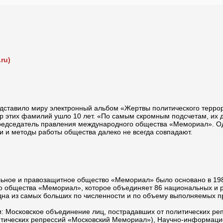
ru)
тавило миру электронный альбом «Жертвы политического террора 
р этих фамилий ушло 10 лет. «По самым скромным подсчетам, их до
 председатель правления международного общества «Мемориал». 
и и методы работы общества далеко не всегда совпадают.
льное и правозащитное общество «Мемориал» было основано в 1988
 общества «Мемориал», которое объединяет 86 национальных и ре
одна из самых больших по численности и по объему выполняемых
 Московское объединение лиц, пострадавших от политических репр
тических репрессий «Московский Мемориал»), Научно-информацио