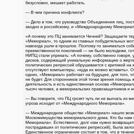
безусловно, мешает работать.
— В чем причина конфликта?
— Дело в том, что руководство Объединения лиц, пос
заодно и российскому, и «Международному Мемориал
«А почему это ПЦ занимается Чечней? Защищаете тер
«Мемориал», то одним из главных побудительных мот
навсегда ушли в прошлое. Поэтому-то заниматься со
преемственности поколений — не было молодежи, готов
НИПЦ стали упрекать: «А почему, собственно говоря,
дисков, содержащий уникальную информацию о жертва
политических репрессий обрушивается с критикой на 
отсутствуют компьютеры, «куда их можно вставить». 
одних, «Мемориал» работает на будущее, для того, ч
не будет. Для сторонников этой точки зрения помощь
деятельность и есть единственная основа «Мемориала
тысяч человек, а мемориальских правозащитников и и
— Вы говорите, что ПЦ грозят чуть ли не выгнать из 
угроза исходит от «Международного Мемориала».
— Международное общество «Мемориал» нашло возмож
Москомимущества мемориальского дома. Кто бы нам ещ
Мемориала». Естественно, долг нам нужно возвращат
пострадавших от политических репрессий), была зал
Единственное ограничение состоит в том, что в тече