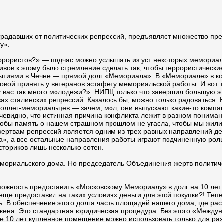
традавших от политических репрессий, предъявляет множество пр
у».
рористов?» — подчас можно услышать из уст некоторых мемориал
ивов к этому было стремление сделать так, чтобы террористическ
бытиями в Чечне — прямой долг «Мемориала». В «Мемориале» в кон
ой принять у ветеранов эстафету мемориальской работы. И вот теп
 у вас так много молодежи?». НИПЦ только что завершил большую э
х сталинских репрессий. Казалось бы, можно только радоваться. 
коллег-мемориальцев — зачем, мол, они выпускают какие-то компак
Очевидно, что истинная причина конфликта лежит в разном пониман
тобы память о нашем страшном прошлом не угасла, чтобы мы жили 
 жертвам репрессий является одним из трех равных направлений д
», а все остальные направления работы играют подчиненную роль
сториков лишь несколько сотен.
мемориальского дома. Но председатель Объединения жертв политиче
ность предоставить «Московскому Мемориалу» в долг на 10 лет 
е предоставил на таких условиях деньги для этой покупки?! Тепе
ь. В обеспечение этого долга часть площадей нашего дома, где р
ожена. Это стандартная юридическая процедура. Без этого «Между
ние 10 лет купленное помещение можно использовать только для ра