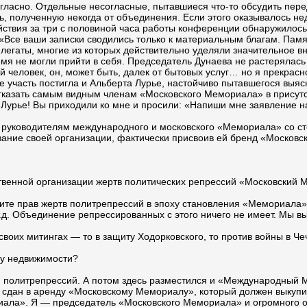
ласно. Отдельные несогласные, пытавшиеся что-то обсудить пере
ь, полученную некогда от объединения. Если этого оказывалось н
йствия за три с половиной часа работы конференции обнаружилось
Все ваши записки сводились только к материальным благам. Памят
легаты, многие из которых действительно уделяли значительное в
мя не могли прийти в себя. Председатель Дунаева не растерялась 
человек, он, может быть, далек от бытовых услуг… но я прекрасн
же участь постигла и Альберта Лурье, настойчиво пытавшегося выяс
тказать самым видным членам «Московского Мемориала» в присутс
Лурье! Вы приходили ко мне и просили: «Напиши мне заявление на
руководителям международного и московского «Мемориала» со ст
вание своей организации, фактически присвоив ей бренд «Москов
твенной организации жертв политических репрессий «Московский 
те прав жертв политрепрессий в эпоху становления «Мемориала»
 т.д. Объединение репрессированных с этого ничего не имеет. Мы 
 своих митингах — то в защиту Ходорковского, то против войны в Ч
ду недвижимости?
ам политрепрессий. А потом здесь разместился и «Международный
 сдан в аренду «Московскому Мемориалу», который должен выкупит
ла». Я — председатель «Московского Мемориала» и огромного об