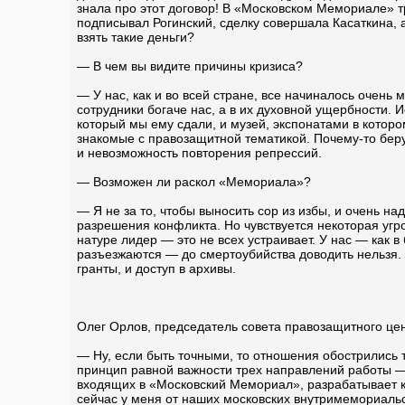
знала про этот договор! В «Московском Мемориале» т
подписывал Рогинский, сделку совершала Касаткина,
взять такие деньги?
— В чем вы видите причины кризиса?
— У нас, как и во всей стране, все начиналось очен
сотрудники богаче нас, а в их духовной ущербности.
который мы ему сдали, и музей, экспонатами в котор
знакомые с правозащитной тематикой. Почему-то беру
и невозможность повторения репрессий.
— Возможен ли раскол «Мемориала»?
— Я не за то, чтобы выносить сор из избы, и очень на
разрешения конфликта. Но чувствуется некоторая угро
натуре лидер — это не всех устраивает. У нас — как в
разъезжаются — до смертоубийства доводить нельзя. И
гранты, и доступ в архивы.
Олег Орлов, председатель совета правозащитного ц
— Ну, если быть точными, то отношения обострились
принцип равной важности трех направлений работы —
входящих в «Московский Мемориал», разрабатывает ка
сейчас у меня от наших московских внутримемориаль