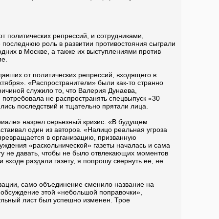
 политических репрессий, и сотрудниками,
 последнюю роль в развитии противостояния сыграли
них в Москве, а также их выступлениями против
ие.
авших от политических репрессий, входящего в
тября». «Распространители» были как-то странно
ичиной служило то, что Валерия Дунаева,
потребовала не распространять спецвыпуск «30
лись последствий и тщательно прятали лица.
риале» назрел серьезный кризис. «В будущем
таивал один из авторов. «Налицо реальная угроза
превращается в организацию, призванную
уждения «раскольнической» газеты началась и сама
у не давать, чтобы не было отвлекающих моментов
входе раздали газету, я попрошу свернуть ее, не
ации, само объединение сменило название на
 обсуждение этой «небольшой поправочки»,
ульный лист был успешно изменен. Трое