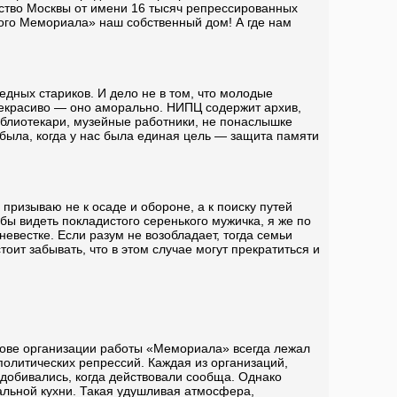
ьство Москвы от имени 16 тысяч репрессированных
ного Мемориала» наш собственный дом! А где нам
едных стариков. И дело не в том, что молодые
 некрасиво — оно аморально. НИПЦ содержит архив,
иблиотекари, музейные работники, не понаслышке
 была, когда у нас была единая цель — защита памяти
 призываю не к осаде и обороне, а к поиску путей
бы видеть покладистого серенького мужичка, я же по
 невестке. Если разум не возобладает, тогда семьи
оит забывать, что в этом случае могут прекратиться и
нове организации работы «Мемориала» всегда лежал
олитических репрессий. Каждая из организаций,
добивались, когда действовали сообща. Однако
альной кухни. Такая удушливая атмосфера,