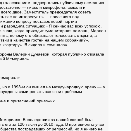
д голосованием, подвергались публичному осмеянию
едостаточно — лишали микрофона, шикали и
 всего двое. Заместитель председателя совета
ь вас не интересует!» — после чего под
нимание вопросу поставок новой партии
и разрядила ситуацию: «Я сейчас вас всех успокою.
о знаю, когда приходит гуманитарная помощь, Марлен
нить, почему его обязывают голосовать открыто, а
твии в качестве гостей на нашем собрании?».
 квартиру». Я сидела и сочиняла».
ороны Валерии Дунаевой, которая публично отказала
ский Мемориал».
Мемориал»:
, но в 1993-м он вышел на международную арену — а
вынуждены сами решать все свои проблемы.
ечне и притеснений приезжих.
 Мемориал». Впоследствии за нашей спиной был
ь его за 120 тысяч до 2010 года. В противном случае
щества пострадавших от репрессий, но я ничего не