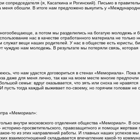
ри сопредседателя (я, Касаткина и Рогинский). Письмо в правител
 а меня обошли. В итоге нам предложено выкупить у «Международ
ь многообещающе, а потом мы разделились на богатую молодежь и б
 Использование нас в качестве отработанного материала не только
ом служат вещи наших родителей. У нас в обществе есть юристы, б
т чуждую нам молодежь. В результате мы потеряли связь, которая
деюсь, что нам удастся договориться в стенах «Мемориала». Пока я
за даже для меня лично, так как на моем месте многие предпочли 
 большой семье: вдруг оказывается, что зять или сноха не нравятся
 пусть тогда каждый выживает по-своему, но горячим головам не ст
ентра «Мемориал»:
 только внутри московского отделения общества «Мемориал». В ос
 историко-просветительского, правозащитного и помощи жертвам п
кое-то из этих направлений работы. И главных наших успехов мы 
ских взаимоотношений складывается впечатление какой-то коммун