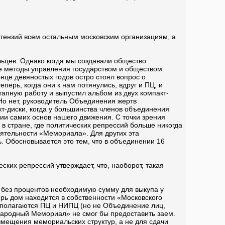
етензий всем остальным московским организациям, а
ьцев. Однако когда мы создавали общество
ие методы управления государством и обществом
це девяностых годов остро стоял вопрос о
ерь, когда они к нам потянулись, вдруг и ПЦ, и
тапную работу и выпустил альбом из двух компакт-
Но нет, руководитель Объединения жертв
т-диски, когда у большинства членов объединения
ии самих основ нашего движения. С точки зрения
в стране, где политических репрессий больше никогда
еятельности «Мемориала». Для других эта
. Обосновывается это тем, что в объединении 16
ских репрессий утверждает, что, наоборот, такая
без процентов необходимую сумму для выкупа у
рь дом находится в собственности «Московского
асполагаются ПЦ и НИПЦ (но не Объединение лиц,
народный Мемориал» не смог бы предоставить заем.
змещения мемориальских структур, а не для сдачи