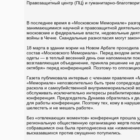
Правозащитный центр (ПЦ) и гуманитарно-благотвори
В последнее время в «Московском Мемориале» разгор
занимающимися научной и правозащитной деятельност
московские и федеральные власти, недовольные деят
войны в Чечне. Скандальные разногласия могут закон
18 марта в здании мэрии на Новом Арбате проходила
состав «Московского Мемориала». Перед входом акти
одеты — в теплый весенний день они напоминали пок
возглавляющая объединение, приняла решение не до
октября» перед конференцией. Поэтому-то оппозицио
Газета публиковала интервью с членами правления «
«Мемориале» непозволительно быть трем сопредседат
раскола и самоубийственной внутримемориальской во
обслуживать исключительно интересы реабилитирован
конференция. Председатель Дунаева обратилась к де
для работы конференции. Поэтому тех, кому в наруше
шелестеть и не мешать работе».
Без «отвлекающих моментов» конференция прошла уд
региональную общественную организацию жертв полит
собравшимся она была преподнесена как «изменение 
высказавшихся против смущенно потупились.