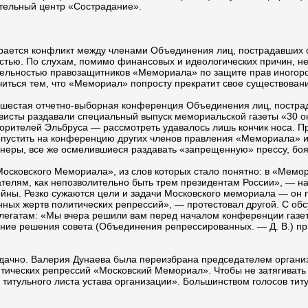
тельный центр «Сострадание».
ается конфликт между членами Объединения лиц, пострадавших от
ью. По слухам, помимо финансовых и идеологических причин, не
ельностью правозащитников «Мемориала» по защите прав иногород
читься тем, что «Мемориал» попросту прекратит свое существован
 шестая отчетно-выборная конференция Объединения лиц, пострад
висты раздавали специальный выпуск мемориальской газеты «30 ок
орителей Эльбруса — рассмотреть удавалось лишь кончик носа. Пр
пустить на конференцию других членов правления «Мемориала» и 
неры, все же осмелившиеся раздавать «запрещенную» прессу, боя
Московского Мемориала», из слов которых стало понятно: в «Мемо
елям, как непозволительно быть трем президентам России», — нас
йны. Резко сужаются цели и задачи Московского мемориала — он 
ных жертв политических репрессий», — протестовал другой. С обс
легатам: «Мы вчера решили вам перед началом конференции газет
ние решения совета (Объединения репрессированных. — Д. В.) при 
ачно. Валерия Дунаева была переизбрана председателем организ
ических репрессий «Московский Мемориал». Чтобы не затягивать
титульного листа устава организации». Большинством голосов тит