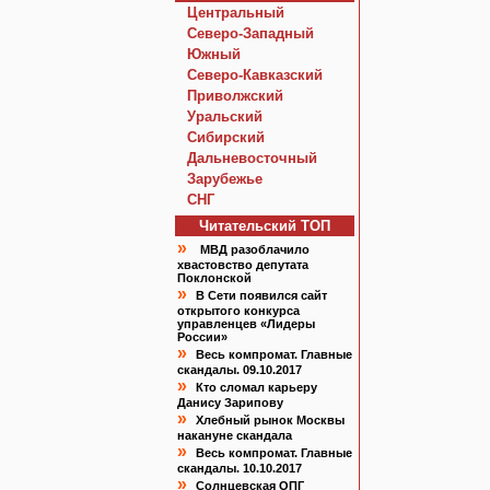
Центральный
Северо-Западный
Южный
Северо-Кавказский
Приволжский
Уральский
Сибирский
Дальневосточный
Зарубежье
СНГ
Читательский TOП
»
МВД разоблачило
хвастовство депутата
Поклонской
»
В Сети появился сайт
открытого конкурса
управленцев «Лидеры
России»
»
Весь компромат. Главные
скандалы. 09.10.2017
»
Кто сломал карьеру
Данису Зарипову
»
Хлебный рынок Москвы
накануне скандала
»
Весь компромат. Главные
скандалы. 10.10.2017
»
Солнцевская ОПГ