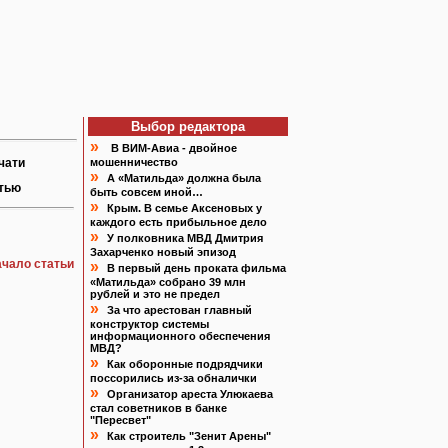
Выбор редактора
»
В ВИМ-Авиа - двойное
чати
мошенничество
»
А «Матильда» должна была
атью
быть совсем иной…
»
Крым. В семье Аксеновых у
каждого есть прибыльное дело
»
У полковника МВД Дмитрия
Захарченко новый эпизод
ачало статьи
»
В первый день проката фильма
«Матильда» собрано 39 млн
рублей и это не предел
»
За что арестован главный
конструктор системы
информационного обеспечения
МВД?
»
Как оборонные подрядчики
поссорились из-за обналички
»
Организатор ареста Улюкаева
стал советников в банке
"Пересвет"
»
Как строитель "Зенит Арены"