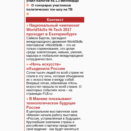
утаил налогов на 1.3 миллиарда
»
О гонорарах участников
политических ток-шоу на ТВ
»
Контекст
Национальный чемпионат
»
WorldSkills Hi-Tech 2017
проходит в Екатеринбурге
Саймон Бартли, президент
международного движения WorldSkills
International: «WorldSkills – это не
только соревнования, это целая
среда: компетенции, навыки, умения,
карьера и глобальное международное
сотрудничество».
«Ночь искусств»
»
объединила Россию
Сотни тысяч людей по всей стране не
спали в эту ночь, которая объединила
их с искусством и между собой.
Впервые пятая, юбилейная «Ночь
искусств» прошла по всей стране. О
некоторых событиях ночи – на
страницах FLB.ru
В Манеже показывают
»
технологическое будущее
России
В центральном выставочном зале
«Манеж» начала работу выставка
«Россия, устремлённая в будущее».
Крупнейшие компании страны и
российские стартапы представят
своё видение - как будет меняться