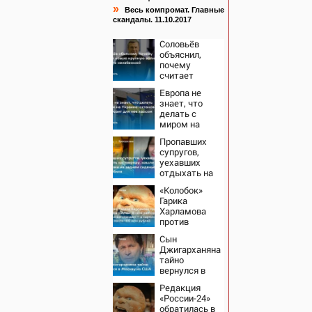
»
Весь компромат. Главные
скандалы. 11.10.2017
Соловьёв
объяснил,
почему
считает
новую
Европа не
крупную
знает, что
войну в
делать с
Европе
миром на
неизбежной
Украине:
Пропавших
остановка
супругов,
боев грозит
уехавших
для нее
отдыхать на
хаосом
природу,
«Колобок»
нашли
Гарика
мертвыми на
Харламова
заднем
против
сиденье
«Человека-
автомобиля
Сын
паука»: В сети
Джигарханяна
разгорелся
тайно
грандиозный
вернулся в
скандал — а
Москву из
картина уже
Редакция
США
собрала почти
«России-24»
100 млн
обратилась в